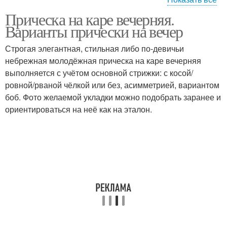
Прическа на каре вечерняя.
Вечерняя укладка
Прически на каре
Варианты прически на вечер
Строгая элегантная, стильная либо по-девичьи
небрежная молодёжная прическа на каре вечерняя
Повседневные
выполняется с учётом основной стрижки: с косой/
Прически на длину
прически
ровной/рваной чёлкой или без, асимметрией, вариантом
боб. Фото желаемой укладки можно подобрать заранее и
ориентироваться на неё как на эталон.
Прически на короткие
Красивые прически
волосы
Прическа в греческом
Простые прически
стиле