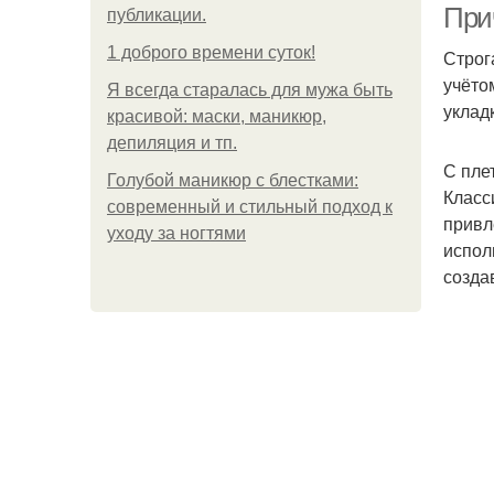
При
публикации.
1 доброго времени суток!
Строг
учёто
Я всегда старалась для мужа быть
уклад
красивой: маски, маникюр,
депиляция и тп.
С пле
Голубой маникюр с блестками:
Класс
современный и стильный подход к
привл
уходу за ногтями
испол
созда