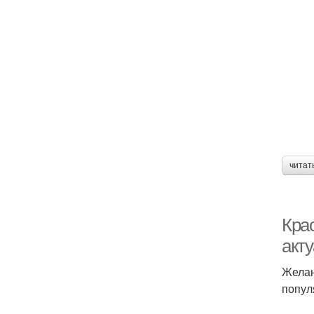
читат
Крас
акт
Желан
попул