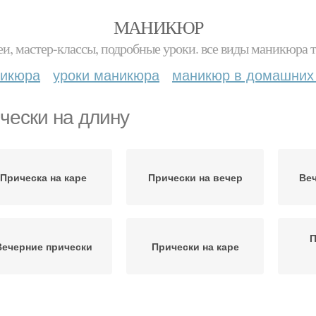
МАНИКЮР
и, мастер-классы, подробные уроки. все виды маникюра т
никюра
уроки маникюра
маникюр в домашних
чески на длину
Прическа на каре
Прически на вечер
Веч
П
Вечерние прически
Прически на каре