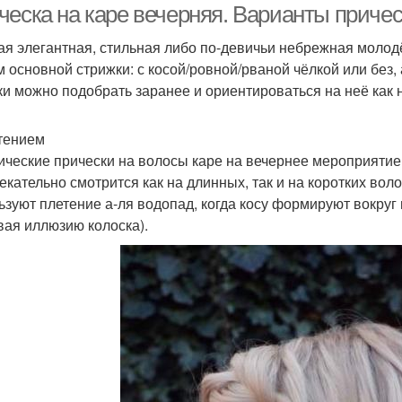
ческа на каре вечерняя. Варианты причес
ая элегантная, стильная либо по-девичьи небрежная молод
м основной стрижки: с косой/ровной/рваной чёлкой или без
ки можно подобрать заранее и ориентироваться на неё как н
тением
ические прически на волосы каре на вечернее мероприятие 
екательно смотрится как на длинных, так и на коротких вол
ьзуют плетение а-ля водопад, когда косу формируют вокруг
вая иллюзию колоска).