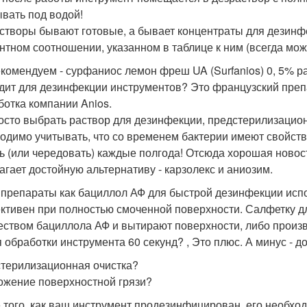
вать под водой!
створы бывают готовые, а бывает концентраты для дезинфе
нтном соотношении, указанном в таблице к ним (всегда мож
комендуем - сурфаниос лемон фреш UA (Surfanios) 0, 5% ра
дит для дезинфекции инструментов? Это французский преп
ботка компании Anios.
осто выбрать раствор для дезинфекции, предстерилизационн
одимо учитывать, что со временем бактерии имеют свойств
ь (или чередовать) каждые полгода! Отсюда хорошая новос
агает достойную альтернативу - карзолекс и аниозим.
 препараты как бациллол АФ для быстрой дезинфекции испо
тивен при полностью смоченной поверхности. Салфетку 
еством бациллола АФ и вытирают поверхности, либо прои
 обработки инструмента 60 секунд? , Это плюс. А минус - д
терилизационная очистка?
ожение поверхностной грязи?
 того, как ваш инструмент продезинфицирован, его необхо