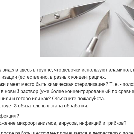
з видела здесь в группе, что девочки используют аламинол,
лизации (естественно, в разных концентрациях.
аки имеет место быть химическая стерилизация? Т. е. - пол
 в новый раствор (уже более концентрированный по сравнен
шили и готово или как? Объясните пожалуйста.
твует 3 обязательных этапа обработки:
фекция?
ожение микроорганизмов, вирусов, инфекций и грибков?
 после работы инструмент помещается в дезраствор с полн