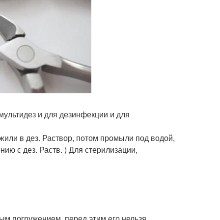
 мультидез и для дезинфекции и для
ожили в дез. Раствор, потом промыли под водой,
ию с дез. Раств. ) Для стерилизации,
ым погружением, перед этим его нельзя