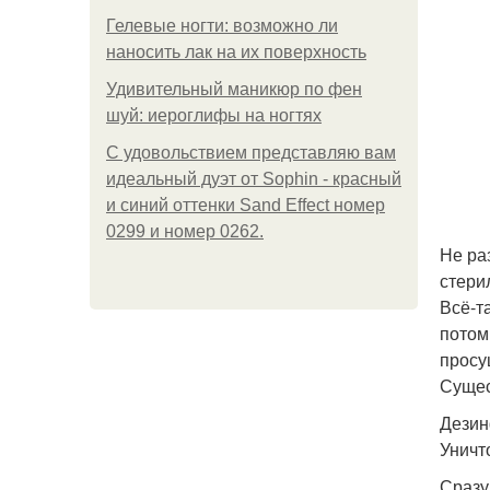
Гелевые ногти: возможно ли
наносить лак на их поверхность
Удивительный маникюр по фен
шуй: иероглифы на ногтях
С удовольствием представляю вам
идеальный дуэт от Sophin - красный
и синий оттенки Sand Effect номер
0299 и номер 0262.
Не ра
стери
Всё-т
потом
просу
Сущес
Дезин
Уничт
Сразу