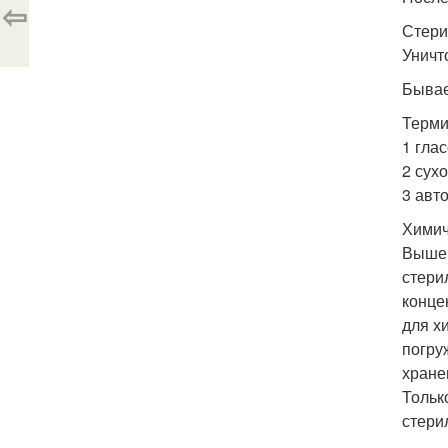
⇦
Стери
Уничт
Бывае
Терми
1 гла
2 сух
3 авт
Химич
Выше 
стери
конце
для х
погру
хране
Тольк
стери