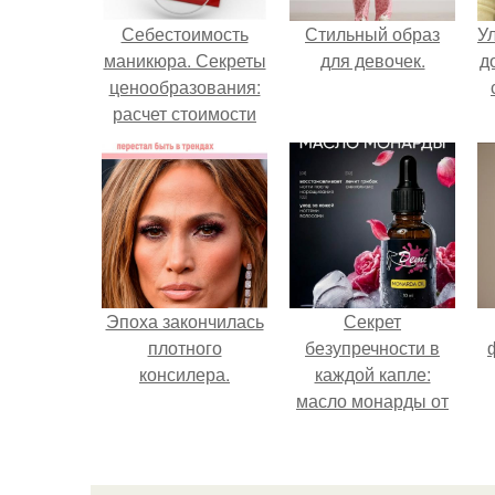
Себестоимость
Стильный образ
У
маникюра. Секреты
для девочек.
д
ценообразования:
расчет стоимости
услуг (Beautyday.
Эпоха закончилась
Секрет
плотного
безупречности в
консилера.
каждой капле:
масло монарды от
Demi Sweet.