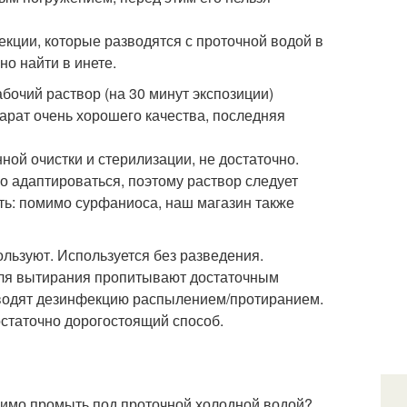
кции, которые разводятся с проточной водой в
но найти в инете.
бочий раствор (на 30 минут экспозиции)
арат очень хорошего качества, последняя
ой очистки и стерилизации, не достаточно.
о адаптироваться, поэтому раствор следует
ть: помимо сурфаниоса, наш магазин также
льзуют. Используется без разведения.
для вытирания пропитывают достаточным
зводят дезинфекцию распылением/протиранием.
остаточно дорогостоящий способ.
димо промыть под проточной холодной водой?