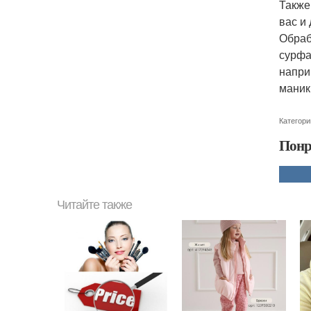
Также
вас и
Обраб
сурфа
напри
маник
Категори
Понр
Читайте также