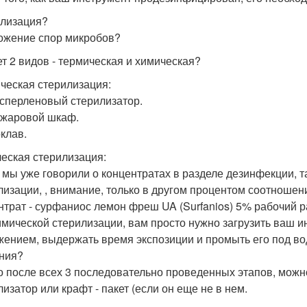
лизация?
ожение спор микробов?
т 2 видов - термическая и химическая?
ческая стерилизация:
ссперленовый стерилизатор.
ожаровой шкаф.
оклав.
еская стерилизация:
мы уже говорили о концентратах в разделе дезинфекции, так
лизации, , внимание, только в другом процентом соотношен
нтрат - сурфаниос лемон фреш UA (Surfanios) 5% рабочий ра
имической стерилизации, вам просто нужно загрузить ваш и
жением, выдержать время экспозиции и промыть его под вод
ния?
о после всех 3 последовательно проведенных этапов, можн
лизатор или крафт - пакет (если он еще не в нем.