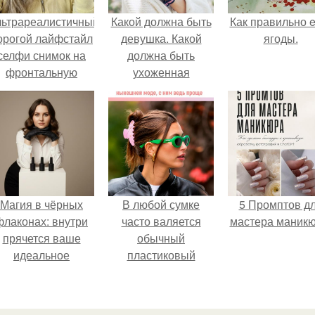
льтрареалистичный
Какой должна быть
Как правильно e
орогой лайфстайл
девушка. Какой
ягоды.
селфи снимок на
должна быть
фронтальную
ухоженная
камеру.
девушка: 10
правил.
Магия в чёрных
В любой сумке
5 Промптов д
флаконах: внутри
часто валяется
мастера маникю
прячется ваше
обычный
идеальное
пластиковый
настроение.
крабик.