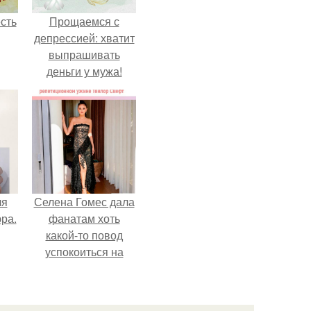
сть
Прощаемся с
депрессией: хватит
выпрашивать
деньги у мужа!
ля
Селена Гомес дала
ра.
фанатам хоть
какой-то повод
успокоиться на
фоне всех
разговоров о
свадьбе Тейлор