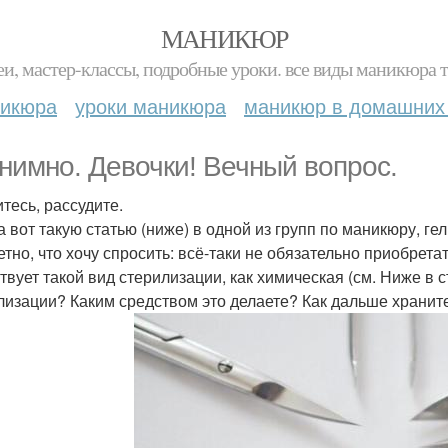
МАНИКЮР
и, мастер-классы, подробные уроки. все виды маникюра т
никюра
уроки маникюра
маникюр в домашних
нимно. Девочки! Вечный вопрос.
итесь, рассудите.
вот такую статью (ниже) в одной из групп по маникюру, гель
етно, что хочу спросить: всё-таки не обязательно приобрета
твует такой вид стерилизации, как химическая (см. Ниже в 
лизации? Каким средством это делаете? Как дальше хранит