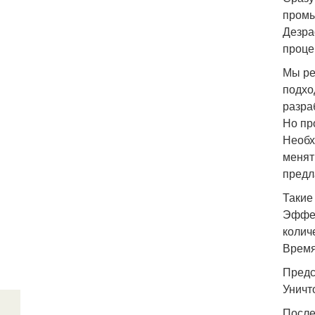
промы
Дезра
проце
Мы ре
подхо
разра
Но пр
Необх
менят
предл
Такие
Эффек
колич
Время
Предс
Уничт
После