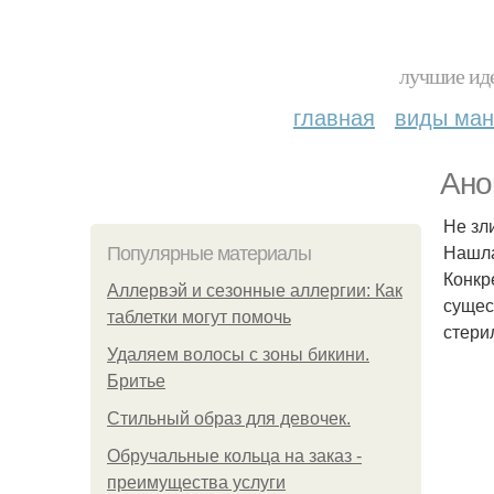
лучшие иде
главная
виды ма
Ано
Не зл
Нашла 
Популярные материалы
Конкр
Аллервэй и сезонные аллергии: Как
сущес
таблетки могут помочь
стери
Удаляем волосы с зоны бикини.
Бритье
Стильный образ для девочек.
Обручальные кольца на заказ -
преимущества услуги