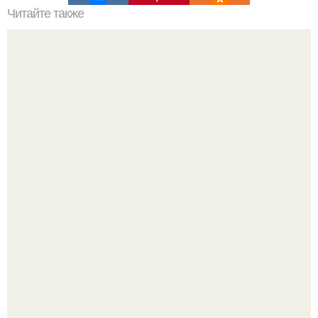
Читайте также
Корректор для лица.
Как правильно eсть ягоды.