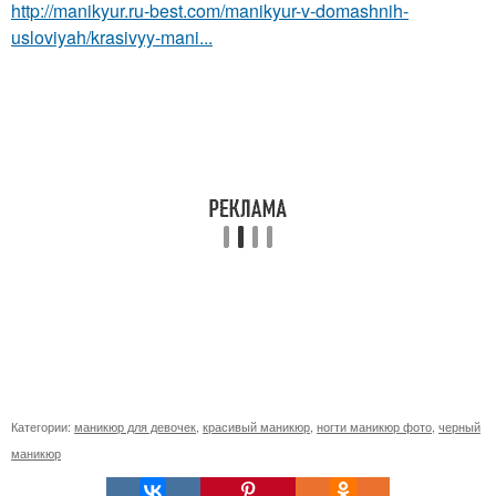
http://manikyur.ru-best.com/manikyur-v-domashnih-
usloviyah/krasivyy-mani...
Категории:
маникюр для девочек
,
красивый маникюр
,
ногти маникюр фото
,
черный
маникюр