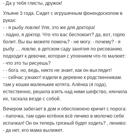
- Да у тебя глисты, дружок!
Ульяне 3 года. Сидит с игрушечным фонендоскопом в
руках:
- - я рыбу ловлю! Уля, это же для доктора!
- ладно, я доктор. Что что вас беспокоит? да, вот, горло
болит. Вы вы можете помочь? - не могу. - почему? - я
рыбу … ловлю. в детском саду занятия по рисованию.
подходит к девочке, которая с упоением что-то малюет:
- что это ты рисуешь?
- - бога. но, ведь, никто не знает, как он выглядит!
- - сейчас узнают! ездили в деревню к родственникам.
там у кошки маленькие котята. Алёнка (4 года),
естественно, решила взять над ними шефство, нянчила
их, таскала везде с собой.
Вечером забегает в дом и обеспокоено кричит с порога:
- папочка, там один котёнок всё личико в молочко себе
испачкал! Он он теперь грязный будет ходить? , лениво:
- да нет, его мама вылижет.