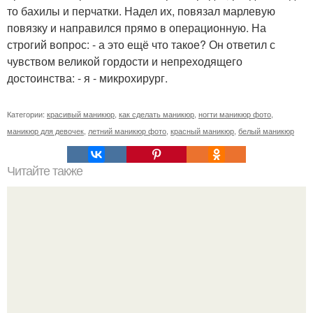
то бахилы и перчатки. Надел их, повязал марлевую
повязку и направился прямо в операционную. На
строгий вопрос: - а это ещё что такое? Он ответил с
чувством великой гордости и непреходящего
достоинства: - я - микрохирург.
Категории:
красивый маникюр
,
как сделать маникюр
,
ногти маникюр фото
,
маникюр для девочек
,
летний маникюр фото
,
красный маникюр
,
белый маникюр
Читайте также
3 секрета макияжа для карих глаз.