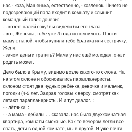
нас - коза, Машенька, естественно, - козлёнок. Ничего не
подозревающий папа входит в комнату и слышит
командный голос дочери:
- - козёл! налей соку! вы видели бы его глаза ….:
- вот, Женечка, тебе уже 3 года исполнилось. Проси
маму с папой, чтобы купили тебе братика или сестричку.
Женя:
- зачем деньги тратить? Мама у нас ещё молодая, она и
родить может.
Дело было в Крыму, видимо возле какого-то склона. На
на этом склоне и обосновались парапланеристы.
склоном стоят два чудных ребёнка, девочка и мальчик,
погодки (4-5 лет. Задрав головы к верху, смотрят как
летают парапланеристы. И и тут диалог. :
- - лётчики! :
- - а мама - дебилы … сказала. нас была двухкомнатная
квартира, комнаты смежные. Как-то вечером легли все
спать, дети в одной комнате, мы в другой. Я уже почти