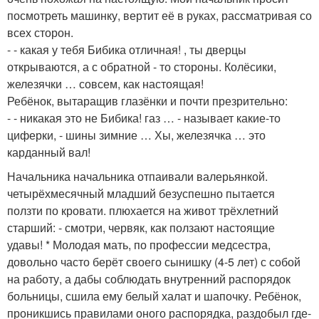
посмотреть машинку, вертит её в руках, рассматривая со
всех сторон.
- - какая у тебя Бибика отличная! , ты дверцы
открываются, а с обратной - то стороны. Колёсики,
железячки … совсем, как настоящая!
Ребёнок, вытаращив глазёнки и почти презрительно:
- - никакая это не Бибика! газ … - называет какие-то
циферки, - шины зимние … Хы, железячка … это
карданный вал!
Начальника начальника отпаивали валерьянкой.
четырёхмесячный младший безуспешно пытается
ползти по кровати. плюхается на живот трёхлетний
старший: - смотри, червяк, как ползают настоящие
удавы! * Молодая мать, по профессии медсестра,
довольно часто берёт своего сынишку (4-5 лет) с собой
на работу, а дабы соблюдать внутренний распорядок
больницы, сшила ему белый халат и шапочку. Ребёнок,
проникшись правилами оного распорядка, раздобыл где-