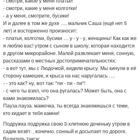
- смотри, какое у меня платье!
- смотри, какие у меня колготки!
- а у меня, смотрите, бусики!
И и далее в том же духе …. мальчик Саша (ещё нет 5
лет) и восторженно произносит:
- платья, колготки, бусики … у - у - у, женщины! Как как же
я люблю вас! утром с сыном в школу, которая находится
в другом микрорайоне. Малой развлекает меня, сонную,
рассказами о местных достопримечательностях:
- а вот тут, мы с Людочкой, видели крысу. Мы кинули в её
сторону камешек, и крыса на нас наругалась ….
- - это как? ну, вот так: "пи - пи - пи"!
- с чего ты взял, что она ругалась? Может быть, она с
вами знакомилась?
Пауза.пауза. мамочка, ты всегда знакомишься с теми,
кто кидает в тебя камни!
Подружка подружка свою 3-хлетнюю доченьку утром в
садик везёт. , конечно, сонный и досыпает по дороге.
Водитель такси: