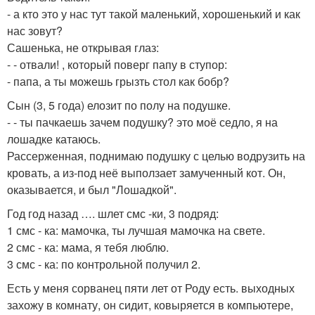
- а кто это у нас тут такой маленький, хорошенький и как
нас зовут?
Сашенька, не открывая глаз:
- - отвали! , который поверг папу в ступор:
- папа, а ты можешь грызть стол как бобр?
Сын (3, 5 года) елозит по полу на подушке.
- - ты пачкаешь зачем подушку? это моё седло, я на
лошадке катаюсь.
Рассерженная, поднимаю подушку с целью водрузить на
кровать, а из-под неё выползает замученный кот. Он,
оказывается, и был "Лошадкой".
Год год назад …. шлет смс -ки, 3 подряд:
1 смс - ка: мамочка, ты лучшая мамочка на свете.
2 смс - ка: мама, я тебя люблю.
3 смс - ка: по контрольной получил 2.
Есть у меня сорванец пяти лет от Роду есть. выходных
захожу в комнату, он сидит, ковыряется в компьютере,