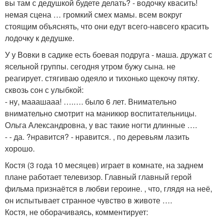
вы там с дедушкой будете делать? - водочку квасить!
немая сцена … громкий смех мамы. всем вокруг
стоящим объяснять, что они едут всего-навсего красить
лодочку к дедушке.
У у Вовки в садике есть боевая подруга - маша. дружат с
ясельной группы. сегодня утром бужу сына. не
реагирует. стягиваю одеяло и тихонько щекочу пятку.
сквозь сон с улыбкой:
- ну, мааашааа! ….…. было 6 лет. Внимательно
внимательно смотрит на маникюр воспитательницы.
Ольга Александровна, у вас такие ногти длинные ….
- - да. ?нравится? - нравится. , по деревьям лазить
хорошо.
Костя (3 года 10 месяцев) играет в комнате, на заднем
плане работает телевизор. Главный главный герой
фильма признаётся в любви героине. , что, глядя на неё,
он испытывает странное чувство в животе ….
Костя, не оборачиваясь, комментирует: