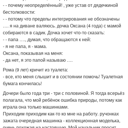
- - почему неопределённый! , уже устав от дядечкиной
бестолковости:
- - потому что пределы интегрирования не обозначены
…. я на диване валяюсь. дочка Оксана (4 года) с мамой
собираются в садик. Дочка хочет что-то сказать:
- - папа …., думая, что обращаются к ней:
- я не папа, я - мама.
Оксана, показывая на меня:
- да нет, я это папой называю ….
Рома (9 лет) кричит из туалета:
- все, кто меня слышит и в состоянии помочь! Туалетная
бумага кончилась!
Дочери было года три - три с половиной. Я тогда всерьёз
полагала, что мой ребёнок ошибка природы, потому как
играла она только машинками.
Приходим приходим как-то ко мне на работу. ручонках
зажата очередная машинка - коллекционная моделька,
очень похожая на настоящую. Мой начальник просит