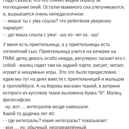
поглощение оной. Остатки маминого сна улетучиваются,
и, вырывается очень непедагогичное:
- - маша! ты с ума сошла? что ребятёнок уверенно
парирует:
- - да! маша сошла с ума! - ша хо- чет ка - шу!
У меня есть приятельница, а у приятельницы есть
пятилетний сын. Приятельница учится на вечерке на
ПММ, детку девать особо некуда, регулярно таскает его с
собой - малец сидит там на задней парте, рисует, читает,
играет в нешумные игры. Это это было предисловие. :
едем мы тут на днях вместе с приятельницей и мальцом
в троллейбусе. А на Кирова магазин тканей, в витрине
которого из кусочков ткани выложена буква "S". Малец,
философски:
- ну, вот … интегралов везде навешали.
Какой-то дадечка лет 40:
- - где интегралы? какие интегралы? показывает:
- вон … ну, обычный, неопределённый.