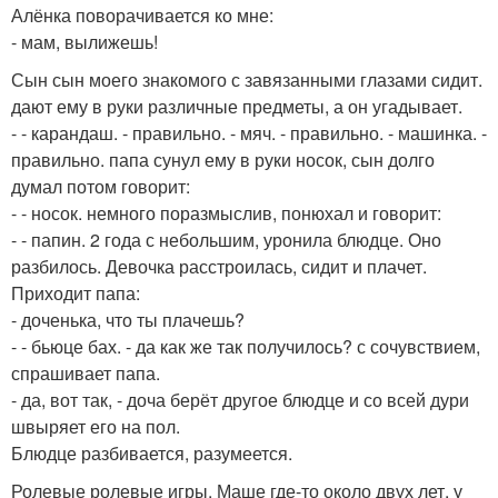
Алёнка поворачивается ко мне:
- мам, вылижешь!
Сын сын моего знакомого с завязанными глазами сидит.
дают ему в руки различные предметы, а он угадывает.
- - карандаш. - правильно. - мяч. - правильно. - машинка. -
правильно. папа сунул ему в руки носок, сын долго
думал потом говорит:
- - носок. немного поразмыслив, понюхал и говорит:
- - папин. 2 года с небольшим, уронила блюдце. Оно
разбилось. Девочка расстроилась, сидит и плачет.
Приходит папа:
- доченька, что ты плачешь?
- - бьюце бах. - да как же так получилось? с сочувствием,
спрашивает папа.
- да, вот так, - доча берёт другое блюдце и со всей дури
швыряет его на пол.
Блюдце разбивается, разумеется.
Ролевые ролевые игры. Маше где-то около двух лет. у