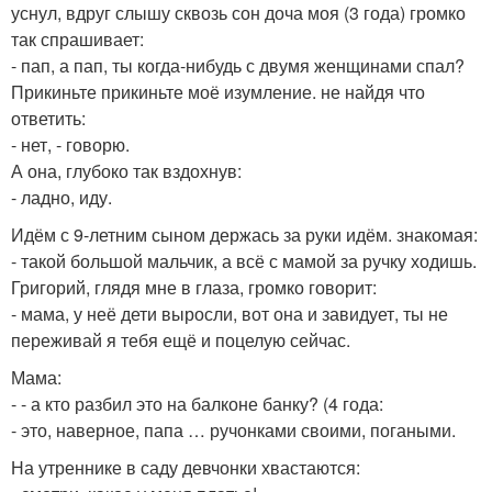
уснул, вдруг слышу сквозь сон доча моя (3 года) громко
так спрашивает:
- пап, а пап, ты когда-нибудь с двумя женщинами спал?
Прикиньте прикиньте моё изумление. не найдя что
ответить:
- нет, - говорю.
А она, глубоко так вздохнув:
- ладно, иду.
Идём с 9-летним сыном держась за руки идём. знакомая:
- такой большой мальчик, а всё с мамой за ручку ходишь.
Григорий, глядя мне в глаза, громко говорит:
- мама, у неё дети выросли, вот она и завидует, ты не
переживай я тебя ещё и поцелую сейчас.
Мама:
- - а кто разбил это на балконе банку? (4 года:
- это, наверное, папа … ручонками своими, погаными.
На утреннике в саду девчонки хвастаются: