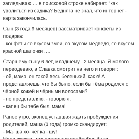
заглядываю … в поисковой строке набирает: "как
уволиться из садика? Бедняга не знал, что интернет -
карта закончилась.
Сын (3 года 9 месяцев) рассматривает конфеты из
подарка:
- конфеты со вкусом змеи, со вкусом медведя, со вкусом
красной шапочки ….
Старшему сыну 6 лет, младшему - 2 месяца. Я малого
переодеваю, а Славка смотрит на него и говорит:
- ой, мама, он такой весь беленький, как я! А
представляешь, что бы было, если бы тёма родился с
чёрной кожей и чёрными волосами?
- не представляю, - говорю я.
- капец бы тебе был, мама!
Ранее утро, вконец уставшая ждать пробуждения
родителей, маша (3 года) громко скандирует:
- Ма- ша хо- чет ка - шу!
Надо сказать, что постоянно ведём борьбу за