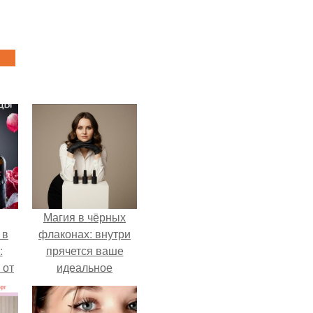
Магия в чёрных
 в
флаконах: внутри
:
прячется ваше
 от
идеальное
настроение.