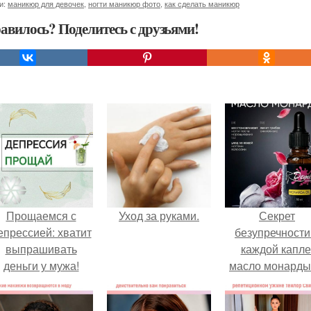
и:
маникюр для девочек
,
ногти маникюр фото
,
как сделать маникюр
авилось? Поделитесь с друзьями!
Прощаемся с
Уход за руками.
Секрет
епрессией: хватит
безупречности
выпрашивать
каждой капле
деньги у мужа!
масло монарды
Demi Sweet.