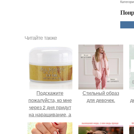
Категори
Понр
Читайте также
Подскажите
Стильный образ
пожалуйста, ко мне
для девочек.
д
через 2 дня придут
на наращивание, а
я боюсь, мне
кажется у меня не