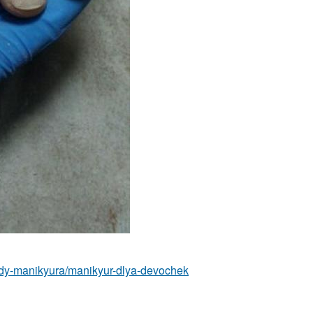
vidy-manikyura/manikyur-dlya-devochek