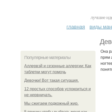
лучшие иде
главная
виды ма
Дев
Она р
прям 
Популярные материалы
ногте
Аллервэй и сезонные аллергии: Как
понят
таблетки могут помочь
Девочки! Вот такая ситуация.
12 простых способов успокоиться и
не нервничать.
Мы сжигаем подкожный жир.
5 причин чтобы выбрать меня как