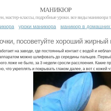
МАНИКЮР
и, мастер-классы, подробные уроки. все виды маникюра т
никюра
уроки маникюра
маникюр в домашних
очки, посоветуйте хороший жирный 
аботает на заводе, где постоянный контакт с водой и небла
аппаратом можно шлифовать до середины пальцев. Первый
вого ложе не было, за 3 недели сросли расслоения. Какие 
но, что укреплять и покрывать глаком далее, а вот с кожей 