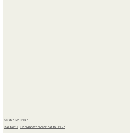
Скандинавский боб стал одной из тех летних стрижек,
которые выглядят очень просто.
В нижегородской области трагически погибла 14-летняя
школьница - она покончила с собой на фоне подготовки к
контрольной по английскому языку.
© 2026 Маникюр
Контакты
Пользовательское соглашение