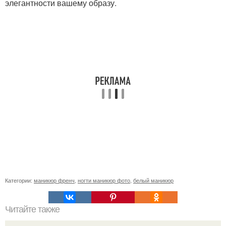
элегантности вашему образу.
Категории:
маникюр френч
,
ногти маникюр фото
,
белый маникюр
Читайте также