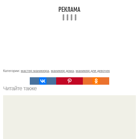
Категории:
мастер маникюра
,
маникюр дома
,
маникюр для девочек
Читайте также