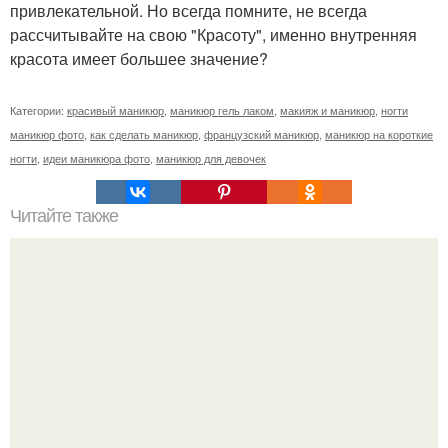
привлекательной. Но всегда помните, не всегда
рассчитывайте на свою "Красоту", именно внутренняя
красота имеет большее значение?
Категории:
красивый маникюр
,
маникюр гель лаком
,
макияж и маникюр
,
ногти
маникюр фото
,
как сделать маникюр
,
французский маникюр
,
маникюр на короткие
ногти
,
идеи маникюра фото
,
маникюр для девочек
Читайте также
Себестоимость маникюра. Секреты ценообразования:
расчет стоимости услуг (Beautyday.