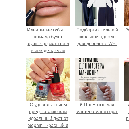
Идеальные губы: 1.
Подборка стильной
Э
помада будет
школьной одежды
лучше держаться и
для девочек с WB.
выглядеть, если
перед ее
нанесением вы
подготовите губы.
С удовольствием
5 Промптов для
представляю вам
мастера маникюра.
идеальный дуэт от
п
Sophin - красный и