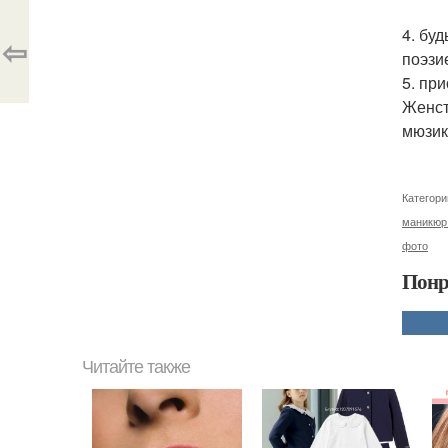
4. бу
⇦
поэзи
5. пр
Женст
мюзик
Категори
маникюр 
фото
Понр
Читайте также