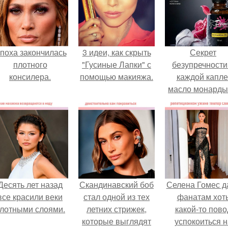
поха закончилась
3 идеи, как скрыть
Секрет
плотного
"Гусиные Лапки" с
безупречности
консилера.
помощью макияжа.
каждой капле
масло монарды
Demi Sweet.
Десять лет назад
Скандинавский боб
Селена Гомес д
все красили веки
стал одной из тех
фанатам хот
лотными слоями.
летних стрижек,
какой-то пово
которые выглядят
успокоиться н