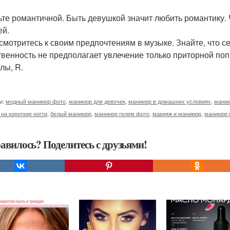
дьте романтичной. Быть девушкой значит любить романтику.
ей.
исмотритесь к своим предпочтениям в музыке. Знайте, что с
венность не предполагает увлечение только приторной поп
лы, R.
и:
модный маникюр фото
,
маникюр для девочек
,
маникюр в домашних условиях
,
маник
на короткие ногти
,
белый маникюр
,
маникюр гелем фото
,
макияж и маникюр
,
маникюр 
авилось? Поделитесь с друзьями!