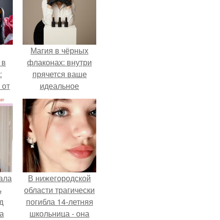
Магия в чёрных
 в
флаконах: внутри
:
прячется ваше
 от
идеальное
настроение.
ала
В нижегородской
ь
области трагически
д
погибла 14-летняя
а
школьница - она