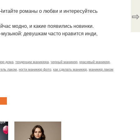
 Читайте романы о любви и интересуйтесь
⇨
ейчас модно, и какие появились новинки.
-музыкой: девушкам часто нравится инди,
юр дома
,
тенденции маникюра
,
черный маникюр
,
красивый маникюр
,
гель лаком
,
ногти маникюр фото
,
как сделать маникюр
,
маникюр лаком