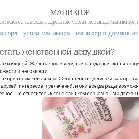
МАНИКЮР
и, мастер-классы, подробные уроки. все виды маникюра т
никюра
уроки маникюра
маникюр в домашних
 стать женственной девушкой?
дьте изящной. Женственные девушки всегда двигаются граци
южести и неловкости.
дьте приятным человеком. Женственные девушки, как прави
 друзей, интересов и увлечений, и они всегда рады возможн
есное. Не относитесь к себе слишком серьезно - вы должны 