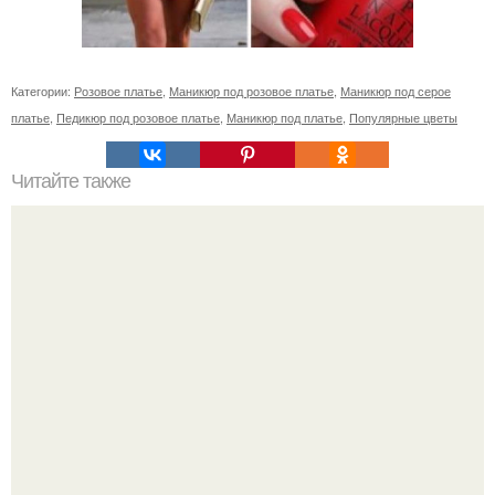
Категории:
Розовое платье
,
Маникюр под розовое платье
,
Маникюр под серое
платье
,
Педикюр под розовое платье
,
Маникюр под платье
,
Популярные цветы
Читайте также
Когда стричь ногти к деньгам. 33 народные приметы,
чтобы привлечь деньги в дом.