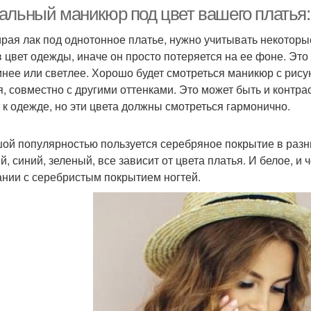
альный маникюр под цвет вашего платья:
рая лак под однотонное платье, нужно учитывать некотор
в цвет одежды, иначе он просто потеряется на ее фоне. Это 
Образа с платьем
Маникюр для образа
Мани
мнее или светлее. Хорошо будет смотреться маникюр с рисунк
я, совместно с другими оттенками. Это может быть и контрас
 к одежде, но эти цвета должны смотреться гармонично.
Вечерние платья
Маникюр для платья
Ориги
ой популярностью пользуется серебряное покрытие в разны
й, синий, зеленый, все зависит от цвета платья. И белое, и
ании с серебристым покрытием ногтей.
никюр под пудровое
Лак под бирюзовое
Бир
платье
платье
никюр в бирюзовых
Маникюр под бордовое
Мани
тонах
платье