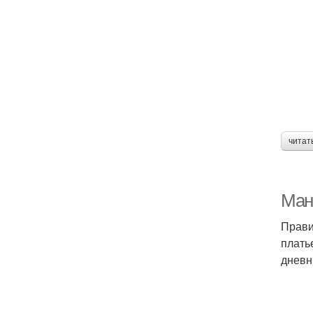
читат
Ман
Прави
плать
дневн