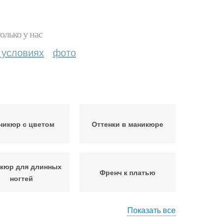
олько у нас
 условиях
фото
никюр с цветом
Оттенки в маникюре
кюр для длинных
Френч к платью
ногтей
Показать все
никюр к платью
Лак для маникюра