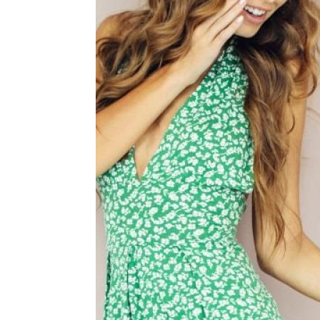
Новин
ордовый маникюр
Маникюр со стразами
кияж под бордовое
Маникюр под серое
Ве
платье
платье
Маникюр под бежевое
Ман
Платье с серебром
платье
Маникюр к розовому
Мани
Платье на свадьбу
платью
никюр к оранжевому
Маникюр под розовое
Р
платью
платье