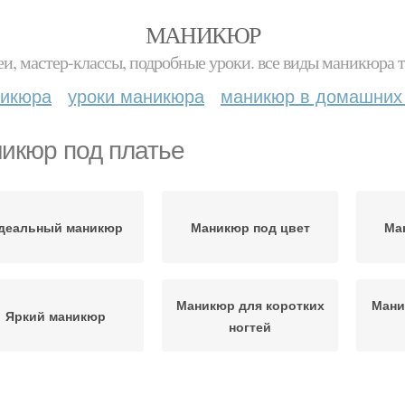
МАНИКЮР
и, мастер-классы, подробные уроки. все виды маникюра т
никюра
уроки маникюра
маникюр в домашних
икюр под платье
деальный маникюр
Маникюр под цвет
Ма
Маникюр для коротких
Мани
Яркий маникюр
ногтей
Вечерний маникюр
Маникюр к одежде
Ма