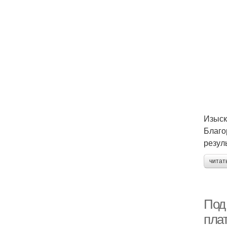
Изыск
Благо
резул
читат
Под
плат