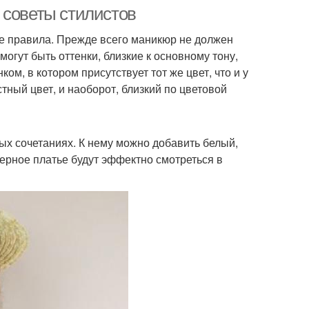
 советы стилистов
ые правила. Прежде всего маникюр не должен
могут быть оттенки, близкие к основному тону,
кюр под красное
Платье для коротких и
ом, в котором присутствует тот же цвет, что и у
тный цвет, и наоборот, близкий по цветовой
Маникюр под
нальный маникюр
х сочетаниях. К нему можно добавить белый,
бирюзовое платье
 черное платье будут эффектно смотреться в
Маникюр с
юзовый маникюр
трафаретами
кюр к бордовому
Туфли под бордовое
платью
платье