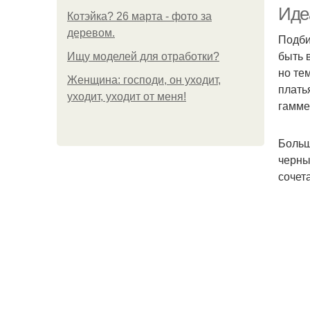
Иде
Котэйка? 26 марта - фото за
деревом.
Подби
быть 
Ищу моделей для отработки?
но те
Женщина: господи, он уходит,
плать
уходит, уходит от меня!
гамме
Больш
черны
сочет
Ма
Ма