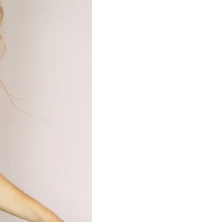
ки для бордового
Серьги под бордовое
маникюра
платье
черний платье
Платье на работу
икюр к бежевому
Ногти под синее платье
платью
кюр под молочное
Молочный маникюр
платье
Педикюр под розовое
озовое платье
платье