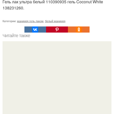
Гель лак ультра белый 110390935 гель Coconut White
138231260.
Категории:
маникюр гель лаком
,
белый маникюр
Читайте также
Текст для рекламы мастера маникюра. Как мастеру
маникюра запустить сарафанный маркетинг?