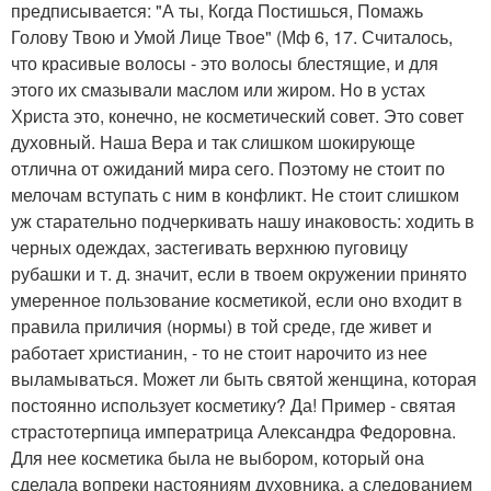
предписывается: "А ты, Когда Постишься, Помажь
Голову Твою и Умой Лице Твое" (Мф 6, 17. Считалось,
что красивые волосы - это волосы блестящие, и для
этого их смазывали маслом или жиром. Но в устах
Христа это, конечно, не косметический совет. Это совет
духовный. Наша Вера и так слишком шокирующе
отлична от ожиданий мира сего. Поэтому не стоит по
мелочам вступать с ним в конфликт. Не стоит слишком
уж старательно подчеркивать нашу инаковость: ходить в
черных одеждах, застегивать верхнюю пуговицу
рубашки и т. д. значит, если в твоем окружении принято
умеренное пользование косметикой, если оно входит в
правила приличия (нормы) в той среде, где живет и
работает христианин, - то не стоит нарочито из нее
выламываться. Может ли быть святой женщина, которая
постоянно использует косметику? Да! Пример - святая
страстотерпица императрица Александра Федоровна.
Для нее косметика была не выбором, который она
сделала вопреки настояниям духовника, а следованием