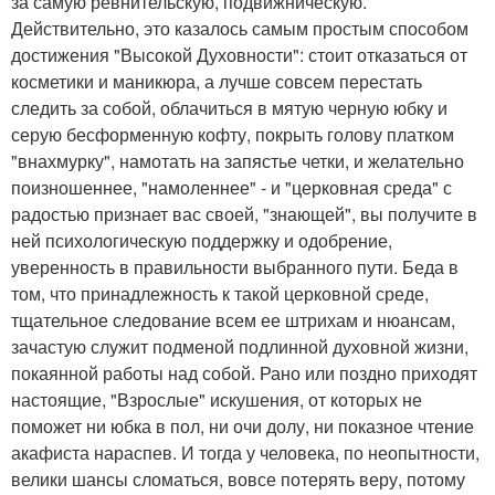
за самую ревнительскую, подвижническую.
Действительно, это казалось самым простым способом
достижения "Высокой Духовности": стоит отказаться от
косметики и маникюра, а лучше совсем перестать
следить за собой, облачиться в мятую черную юбку и
серую бесформенную кофту, покрыть голову платком
"внахмурку", намотать на запястье четки, и желательно
поизношеннее, "намоленнее" - и "церковная среда" с
радостью признает вас своей, "знающей", вы получите в
ней психологическую поддержку и одобрение,
уверенность в правильности выбранного пути. Беда в
том, что принадлежность к такой церковной среде,
тщательное следование всем ее штрихам и нюансам,
зачастую служит подменой подлинной духовной жизни,
покаянной работы над собой. Рано или поздно приходят
настоящие, "Взрослые" искушения, от которых не
поможет ни юбка в пол, ни очи долу, ни показное чтение
акафиста нараспев. И тогда у человека, по неопытности,
велики шансы сломаться, вовсе потерять веру, потому