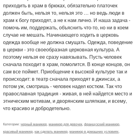
приходить в храм в брюках, обязательно платочек
должен быть, нельзя то, нельзя это … но ведь люди в
храм к богу приходят, а не к нам лично. И наша задача -
помочь им, поддержать, объяснить что-то, но ни в коем
случае не мешать. Начинающего ходить в церковь
одежда вообще не должна смущать. Одежда, поведение
в церкви - это своеобразная церковная культура. А
поэтому нельзя ее сразу навязывать. Пусть человек
сначала походит в храм, помолится. В конце концов, он
сам все поймет. Приобщение к высокой культуре так и
происходит: в театр сначала приходят в джинсах, а
потом уж, смотришь - человек надел костюм. Так что
православная традиция - живая, в ней найдется место и
этническим мотивам, и дворянским шляпкам, и всему,
что красиво и добродетельно.
Категории:
черный маникюр
,
маникюр для девочек
,
французский маникюр
,
красивый маникюр
,
как сделать маникюр
,
маникюр в домашних условиях
,