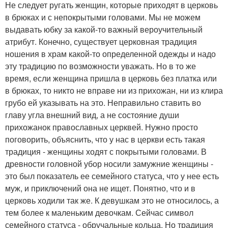
Не следует ругать женщин, которые приходят в церковь
в брюках и с непокрытыми головами. Мы не можем
выдавать юбку за какой-то важный вероучительный
атрибут. Конечно, существует церковная традиция
ношения в храм какой-то определенной одежды и надо
эту традицию по возможности уважать. Но в то же
время, если женщина пришла в церковь без платка или
в брюках, то никто не вправе ни из прихожан, ни из клира
грубо ей указывать на это. Неправильно ставить во
главу угла внешний вид, а не состояние души
прихожанок православных церквей. Нужно просто
поговорить, объяснить, что у нас в церкви есть такая
традиция - женщины ходят с покрытыми головами. В
древности головной убор носили замужние женщины -
это был показатель ее семейного статуса, что у нее есть
муж, и приключений она не ищет. Понятно, что и в
церковь ходили так же. К девушкам это не относилось, а
тем более к маленьким девочкам. Сейчас символ
семейного статуса - обручальные кольца. Но традиция