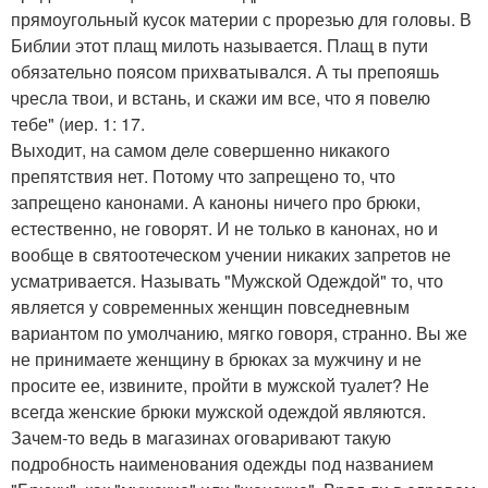
прямоугольный кусок материи с прорезью для головы. В
Библии этот плащ милоть называется. Плащ в пути
обязательно поясом прихватывался. А ты препояшь
чресла твои, и встань, и скажи им все, что я повелю
тебе" (иер. 1: 17.
Выходит, на самом деле совершенно никакого
препятствия нет. Потому что запрещено то, что
запрещено канонами. А каноны ничего про брюки,
естественно, не говорят. И не только в канонах, но и
вообще в святоотеческом учении никаких запретов не
усматривается. Называть "Мужской Одеждой" то, что
является у современных женщин повседневным
вариантом по умолчанию, мягко говоря, странно. Вы же
не принимаете женщину в брюках за мужчину и не
просите ее, извините, пройти в мужской туалет? Не
всегда женские брюки мужской одеждой являются.
Зачем-то ведь в магазинах оговаривают такую
подробность наименования одежды под названием