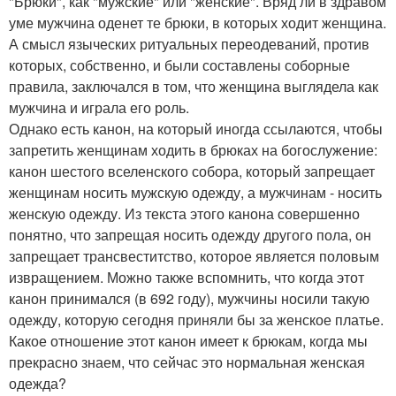
"Брюки", как "мужские" или "женские". Вряд ли в здравом
уме мужчина оденет те брюки, в которых ходит женщина.
А смысл языческих ритуальных переодеваний, против
которых, собственно, и были составлены соборные
правила, заключался в том, что женщина выглядела как
мужчина и играла его роль.
Однако есть канон, на который иногда ссылаются, чтобы
запретить женщинам ходить в брюках на богослужение:
канон шестого вселенского собора, который запрещает
женщинам носить мужскую одежду, а мужчинам - носить
женскую одежду. Из текста этого канона совершенно
понятно, что запрещая носить одежду другого пола, он
запрещает трансвеститство, которое является половым
извращением. Можно также вспомнить, что когда этот
канон принимался (в 692 году), мужчины носили такую
одежду, которую сегодня приняли бы за женское платье.
Какое отношение этот канон имеет к брюкам, когда мы
прекрасно знаем, что сейчас это нормальная женская
одежда?