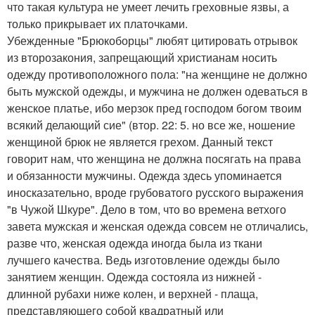
что такая культура не умеет лечить греховные язвы, а
только прикрывает их платочками.
Убежденные "Брюкоборцы" любят цитировать отрывок
из второзакония, запрещающий христианам носить
одежду противоположного пола: "на женщине не должно
быть мужской одежды, и мужчина не должен одеваться в
женское платье, ибо мерзок пред господом богом твоим
всякий делающий сие" (втор. 22: 5. но все же, ношение
женщиной брюк не является грехом. Данный текст
говорит нам, что женщина не должна посягать на права
и обязанности мужчины. Одежда здесь упоминается
иносказательно, вроде грубоватого русского выражения
"в Чужой Шкуре". Дело в том, что во времена ветхого
завета мужская и женская одежда совсем не отличались,
разве что, женская одежда иногда была из ткани
лучшего качества. Ведь изготовление одежды было
занятием женщин. Одежда состояла из нижней -
длинной рубахи ниже колен, и верхней - плаща,
представляющего собой квадратный или