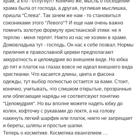
храм, а кто - отпугнул? Конечно же, мысль о посещении
храма была от господа, а другая, пугливая мыслишка,
пришла "Слева". Так зачем же нам - то становиться
союзниками этого "Левого"? И еще нам очень важно
помнить золотую формулу христианской этики: не я
терплю - меня терпят. Никто из нас не хозяин в храме.
Домовладыка тут - господь. Он нас к себе позвал. Нормы
приличия в православной церкви предполагают
аккуратность и целомудрие во внешнем виде. Но юбка
до пят и платок на глазах вовсе не идеал внешнего вида
христианки. Что касается длины, цвета и фасона
одежды, тут выбор полностью остается за вами. Стоит,
конечно, учитывать, что слишком открытые, прозрачные
или облегающие наряды не соответсвуют понятию
"Целомудрия". Но вы вполне можете надеть юбку до
колен, кофточку с рукавами до локтя, а на голову
накинуть легкий шарфик или платок, никто не запрещает
и береты, шляпы и простые шапки.
Теперь о косметике. Косметика евангелием …