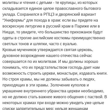
молитвы и чтения с детьми - те крупицы, из которых
складывается единое целое православного бытового
уклада. Сохранился в РПЦЗ и дворянский вариант
"Униформы" для похода в храм: если вы придете на
воскресную литургию в русский храм в Париже или в
Ницце, то увидите, что большинство прихожанок будут
одеты в строгие английские костюмы преимущественно
светлых тонов и шляпки, часто с вуалью.
Кровью мучеников утверждается святая церковь,
духовное возрождение нашего отечества сейчас
совершается по их молитвам. И мы должны хорошо
понимать, что их предстательством господь дает нам
возможность строить церкви, монастыри, издавать книги.
Но строя храмы, мы не должны забывать о людях,
приходящих в эти храмы. Золочение куполов и
украшение внутреннего убранства церкви необходимо,
но не должно стать важнее живого общения с паствой. В
некоторых храмах при входе можно увидеть уже целые
списки запретительных мер: нельзя женщинам