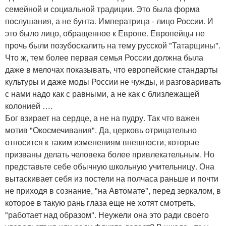
семейной и социальной традиции. Это была форма
послушания, а не бунта. Императрица - лицо России. И
это было лицо, обращенное к Европе. Европейцы не
прочь были позубоскалить на тему русской "Татарщины".
Что ж, тем более первая семья России должна была
даже в мелочах показывать, что европейские стандарты
культуры и даже моды России не чужды, и разговаривать
с нами надо как с равными, а не как с близлежащей
колонией ….
Бог взирает на сердце, а не на пудру. Так что важен
мотив "Окосмечивания". Да, церковь отрицательно
относится к таким изменениям внешности, которые
призваны делать человека более привлекательным. Но
представьте себе обычную школьную учительницу. Она
вытаскивает себя из постели на полчаса раньше и почти
не приходя в сознание, "на Автомате", перед зеркалом, в
которое в такую рань глаза еще не хотят смотреть,
"работает над образом". Неужели она это ради своего