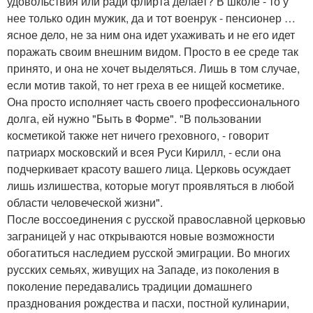
удовольствия или ради флирта делает? В школе - то у
нее только один мужик, да и тот военрук - пенсионер …
ясное дело, не за ним она идет ухаживать и не его идет
поражать своим внешним видом. Просто в ее среде так
принято, и она не хочет выделяться. Лишь в том случае,
если мотив такой, то нет греха в ее нищей косметике.
Она просто исполняет часть своего профессионального
долга, ей нужно "Быть в Форме". "В пользовании
косметикой также нет ничего греховного, - говорит
патриарх московский и всея Руси Кирилл, - если она
подчеркивает красоту вашего лица. Церковь осуждает
лишь излишества, которые могут проявляться в любой
области человеческой жизни".
После воссоединения с русской православной церковью
заграницей у нас открываются новые возможности
обогатиться наследием русской эмиграции. Во многих
русских семьях, живущих на Западе, из поколения в
поколение передавались традиции домашнего
празднования рождества и пасхи, постной кулинарии,