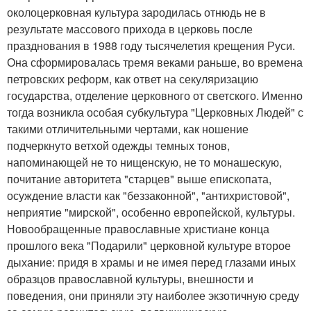
околоцерковная культура зародилась отнюдь не в
результате массового прихода в церковь после
празднования в 1988 году тысячелетия крещения Руси.
Она сформировалась тремя веками раньше, во времена
петровских реформ, как ответ на секуляризацию
государства, отделение церковного от светского. Именно
тогда возникла особая субкультура "Церковных Людей" с
такими отличительными чертами, как ношение
подчеркнуто ветхой одежды темных тонов,
напоминающей не то нищенскую, не то монашескую,
почитание авторитета "старцев" выше епископата,
осуждение власти как "беззаконной", "антихристовой",
неприятие "мирской", особенно европейской, культуры.
Новообращенные православные христиане конца
прошлого века "Подарили" церковной культуре второе
дыхание: придя в храмы и не имея перед глазами иных
образцов православной культуры, внешности и
поведения, они приняли эту наиболее экзотичную среду