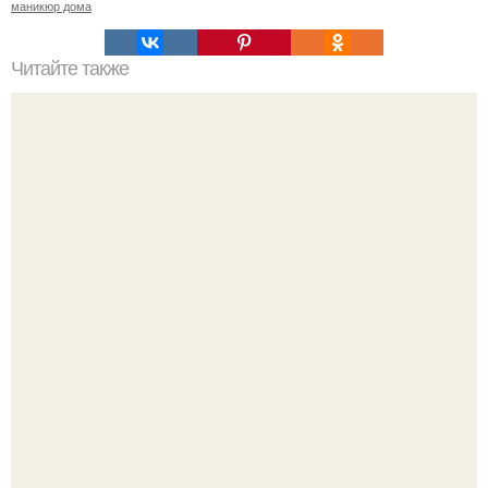
маникюр дома
Читайте также
Большой пост Стесняться о педикюре или "не Надо".
Ультрареалистичный дорогой лайфстайл селфи снимок