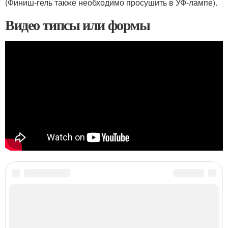
(Финиш-гель также необходимо просушить в УФ-лампе).
Видео типсы или формы
Категории:
Наращивание на типсах
,
Общие вопросы
,
Материалы для
наращивания
,
Ногти в домашних условиях
,
Гель в домашних условиях
,
Ногти с
помощью
,
Изделия для наращивания
,
Верхние формы
,
Жидкие типсы
,
Наращивание на типсы
,
Типсы для наращивания
,
Пошаговая инструкция