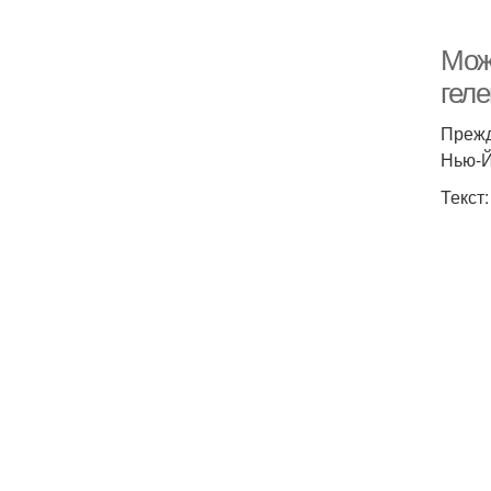
Можн
гел
Прежд
Нью-
Текст