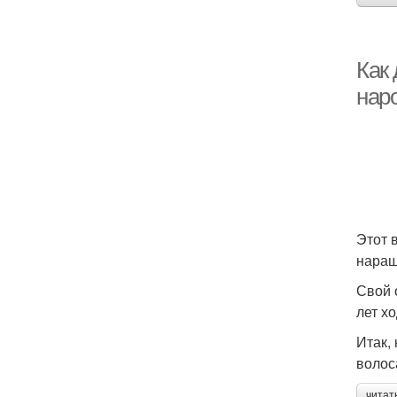
Как 
нар
Этот 
наращ
Свой 
лет х
Итак, 
волоса
читат