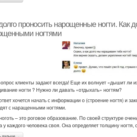
долго проносить нарощенные ногти. Как д
ощенными ногтями
вопрос клиенты задают всегда! Еще их волнует «дышит ли и
ивание ногти ? Нужно ли давать «отдыхать» ногтям?
ответ хочется начать с информации о (строение ногтя) и за
одят с наращенными ногтями.
ноготь – это роговое образование. По своей структуре очень
 у каждого человека своя. Она определяет толщину ногтя, ск
ь дальше →