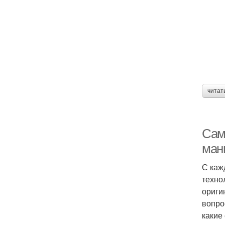
читат
Сам
ман
С каж
техно
ориги
вопро
какие