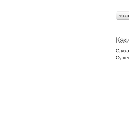
читат
Как
Слухо
Сущес