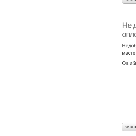
Не 
опл
Недоб
масте
Ошибк
читат