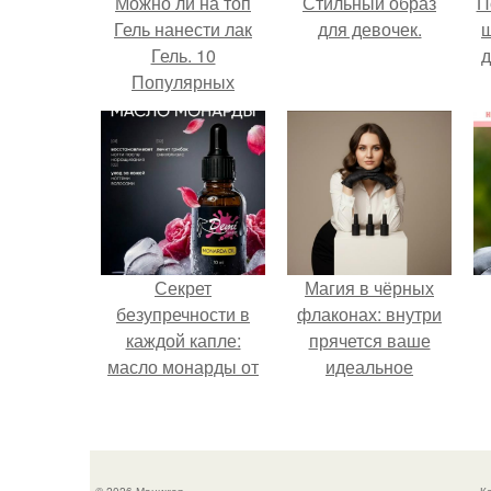
Можно ли на топ
Стильный образ
П
Гель нанести лак
для девочек.
Гель. 10
д
Популярных
вопросов о Гель –
лаках от
профессионалов.
Секрет
Магия в чёрных
безупречности в
флаконах: внутри
каждой капле:
прячется ваше
масло монарды от
идеальное
Demi Sweet.
настроение.