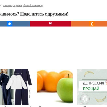
и:
маникюр френч
,
белый маникюр
авилось? Поделитесь с друзьями!