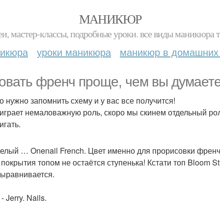
МАНИКЮР
и, мастер-классы, подробные уроки. все виды маникюра т
никюра
уроки маникюра
маникюр в домашних
овать френч проще, чем вы думаете
о нужно запомнить схему и у вас все получится!
 играет немаловажную роль, скоро мы скинем отдельный рол
игать.
белый … Onenail French. Цвет именно для прорисовки френ
 покрытия топом не остаётся ступенька! Кстати топ Bloom St
ыравнивается.
- Jerry. Nails.