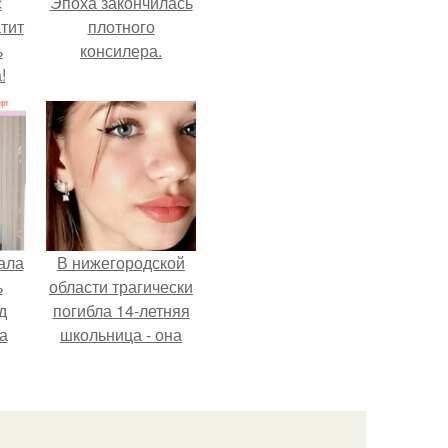
с
Эпоха закончилась
тит
плотного
ь
консилера.
!
ала
В нижегородской
ь
области трагически
д
погибла 14-летняя
а
школьница - она
покончила с собой
на фоне подготовки
ор
к контрольной по
английскому языку.