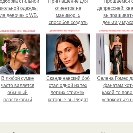
одборка стильной
Приглашение для
Прощаемся 
школьной одежды
клиентов на
депрессией: хва
ля девочек с WB.
маникюр. 5
выпрашиват
способов создать
деньги у мужа
уникальное
торговое
предложение и
оставить
конкурентов далеко
позади.
В любой сумке
Скандинавский боб
Селена Гомес д
часто валяется
стал одной из тех
фанатам хот
обычный
летних стрижек,
какой-то пово
пластиковый
которые выглядят
успокоиться н
крабик.
очень просто.
фоне всех
разговоров о
свадьбе Тейл
свифт.