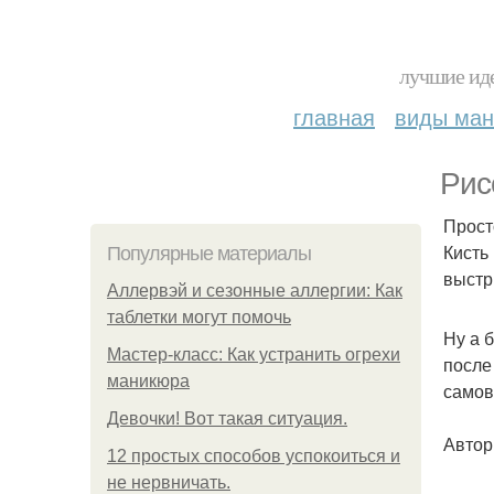
лучшие иде
главная
виды ма
Рис
Прост
Кисть
Популярные материалы
выстр
Аллервэй и сезонные аллергии: Как
таблетки могут помочь
Ну а 
Мастер-класс: Как устранить огрехи
после
маникюра
самов
Девочки! Вот такая ситуация.
Автор 
12 простых способов успокоиться и
не нервничать.