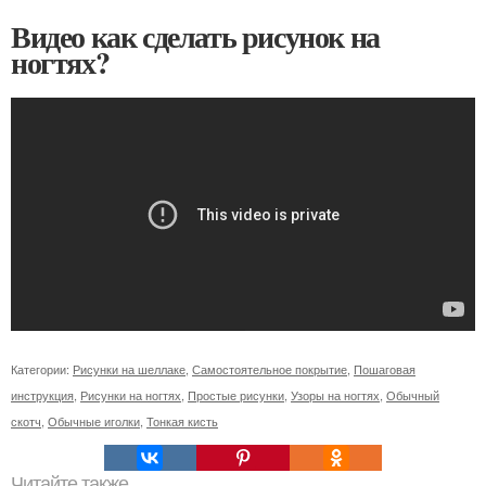
Видео как сделать рисунок на
ногтях?
Категории:
Рисунки на шеллаке
,
Самостоятельное покрытие
,
Пошаговая
инструкция
,
Рисунки на ногтях
,
Простые рисунки
,
Узоры на ногтях
,
Обычный
скотч
,
Обычные иголки
,
Тонкая кисть
Читайте также