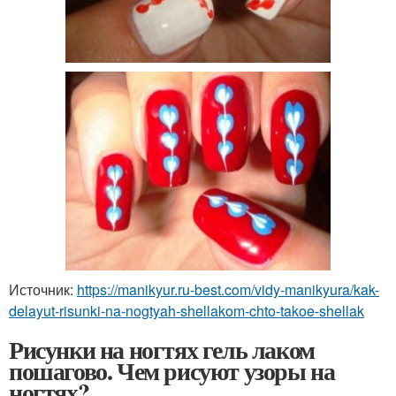
Источник:
https://manikyur.ru-best.com/vidy-manikyura/kak-
delayut-risunki-na-nogtyah-shellakom-chto-takoe-shellak
Рисунки на ногтях гель лаком
пошагово. Чем рисуют узоры на
ногтях?