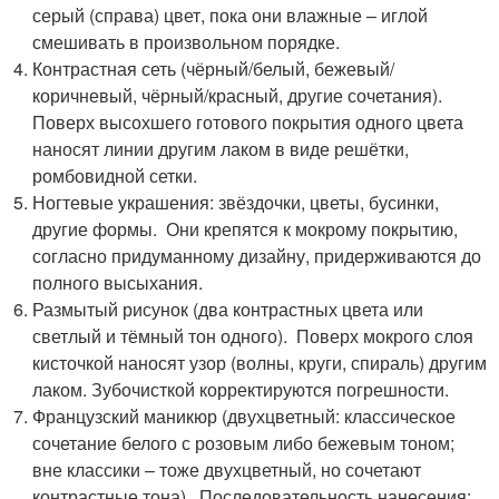
серый (справа) цвет, пока они влажные – иглой
смешивать в произвольном порядке.
Контрастная сеть (чёрный/белый, бежевый/
коричневый, чёрный/красный, другие сочетания).
Поверх высохшего готового покрытия одного цвета
наносят линии другим лаком в виде решётки,
ромбовидной сетки.
Ногтевые украшения: звёздочки, цветы, бусинки,
другие формы. Они крепятся к мокрому покрытию,
согласно придуманному дизайну, придерживаются до
полного высыхания.
Размытый рисунок (два контрастных цвета или
светлый и тёмный тон одного). Поверх мокрого слоя
кисточкой наносят узор (волны, круги, спираль) другим
лаком. Зубочисткой корректируются погрешности.
Французский маникюр (двухцветный: классическое
сочетание белого с розовым либо бежевым тоном;
вне классики – тоже двухцветный, но сочетают
контрастные тона). Последовательность нанесения: