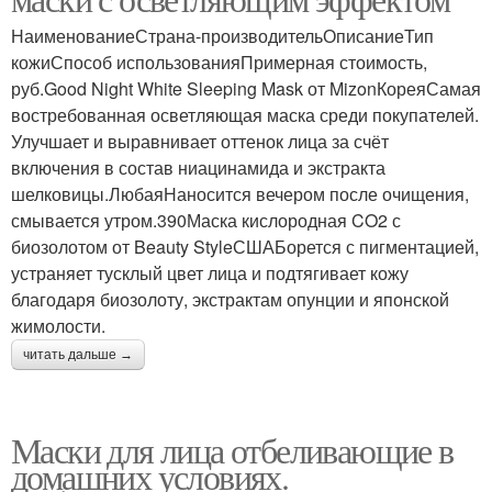
НаименованиеСтрана-производительОписаниеТип
кожиСпособ использованияПримерная стоимость,
руб.Good Night White Sleeping Mask от MizonКореяСамая
востребованная осветляющая маска среди покупателей.
Улучшает и выравнивает оттенок лица за счёт
включения в состав ниацинамида и экстракта
шелковицы.ЛюбаяНаносится вечером после очищения,
смывается утром.390Маска кислородная CO2 с
биозолотом от Beauty StyleСШАБорется с пигментацией,
устраняет тусклый цвет лица и подтягивает кожу
благодаря биозолоту, экстрактам опунции и японской
жимолости.
читать дальше →
Маски для лица отбеливающие в
домашних условиях.