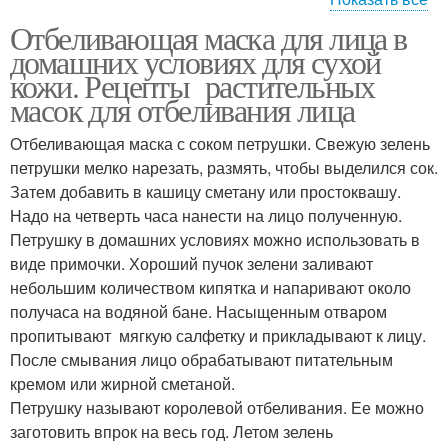
Отбеливающая маска для лица в
Домашний крем
Крем из йогурта
домашних условиях для сухой
кожи. Рецепты растительных
масок для отбеливания лица
Отбеливающая маска с соком петрушки. Свежую зелень
Косметика с лица
петрушки мелко нарезать, размять, чтобы выделился сок.
Затем добавить в кашицу сметану или простоквашу.
Надо на четверть часа нанести на лицо полученную.
Петрушку в домашних условиях можно использовать в
виде примочки. Хороший пучок зелени заливают
небольшим количеством кипятка и напаривают около
получаса на водяной бане. Насыщенным отваром
пропитывают мягкую салфетку и прикладывают к лицу.
После смывания лицо обрабатывают питательным
кремом или жирной сметаной.
Петрушку называют королевой отбеливания. Ее можно
заготовить впрок на весь год. Летом зелень