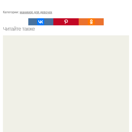
Категории:
маникюр для девочек
Читайте также
Градиентный маникюр. 1. сперва мы наносим два
толстых слоя темно-фиолетового лака.