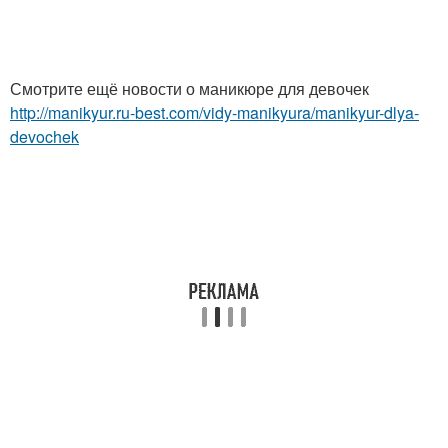
Смотрите ещё новости о маникюре для девочек
http://manikyur.ru-best.com/vidy-manikyura/manikyur-dlya-
devochek