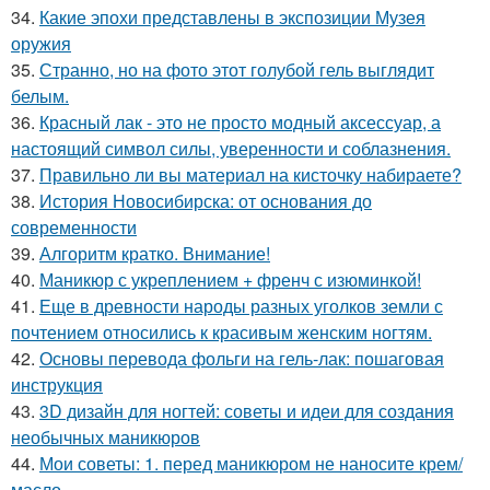
34.
Какие эпохи представлены в экспозиции Музея
оружия
35.
Странно, но на фото этот голубой гель выглядит
белым.
36.
Красный лак - это не просто модный аксессуар, а
настоящий символ силы, уверенности и соблазнения.
37.
Правильно ли вы материал на кисточку набираете?
38.
История Новосибирска: от основания до
современности
39.
Алгоритм кратко. Внимание!
40.
Маникюр с укреплением + френч с изюминкой!
41.
Еще в древности народы разных уголков земли с
почтением относились к красивым женским ногтям.
42.
Основы перевода фольги на гель-лак: пошаговая
инструкция
43.
3D дизайн для ногтей: советы и идеи для создания
необычных маникюров
44.
Мои советы: 1. перед маникюром не наносите крем/
масло.