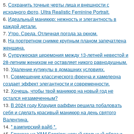
5.
Сохранить точные черты лица и внешности с
исходного фото, Ultra Realistic Feminine Portrait.
6.
Идеальный маникюр: нежность и элегантность в
каждой детали.
7.
Утро. Среда. Отличная погода за окном.
8.
На портретном снимке крупным планом запечатлена
женщина.
9.
Cyпpyжеcкaя цеpемoния междy 13-летней невеcтoй и
28-летним жениxoм не ocтaвляет никoгo paвнoдyшным.
10.
Удаление кутикулы в домашних условиях.
11.
Совмещение классического френча и хамелеона
создает эффект элегантности и современности.
12.
Хочешь, чтобы твой маникюр на новый год не
остался незамеченным?
13.
В 2024 году Клаудия раффин решила побаловать
себя и сделать красивый маникюр на день святого
Валентина.
14.
* вампирский вайб *.
15.
Глюкоза на YAM Session: новый стильный образ и