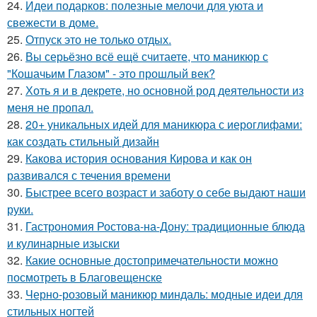
24.
Идеи подарков: полезные мелочи для уюта и
свежести в доме.
25.
Отпуск это не только отдых.
26.
Вы серьёзно всё ещё считаете, что маникюр с
"Кошачьим Глазом" - это прошлый век?
27.
Хоть я и в декрете, но основной род деятельности из
меня не пропал.
28.
20+ уникальных идей для маникюра с иероглифами:
как создать стильный дизайн
29.
Какова история основания Кирова и как он
развивался с течения времени
30.
Быстрее всего возраст и заботу о себе выдают наши
руки.
31.
Гастрономия Ростова-на-Дону: традиционные блюда
и кулинарные изыски
32.
Какие основные достопримечательности можно
посмотреть в Благовещенске
33.
Черно-розовый маникюр миндаль: модные идеи для
стильных ногтей