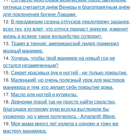
пятница считается днём Венеры и благоприятным днём
для поклонения богине Лакшми.
12.
В преддверии сезона отпусков предупрежу заранее,
всех тех, кто ждет, что отпуск придаст энергии, изменит
жизнь и всякое такое волшебство сотворит.
13.
Трамп в тренде: американский лидер примерил
модный маникюр.
14.
Хочешь, чтобы твой маникюр на новый год не
остался незамеченным?
15.
Секрет красивых рук и ногтей - не только покрытие.
16.
Маленький, но очень полезный урок для мастеров
маникюра и тем, кто делает себе покрытие дома.
17.
Масло для ногтей и кутикулы.
18.
Девчонки порой так не просто найти средство,
благодаря которому руки всегда выглядели бы
ухоженно, но у меня получилось - Amaranth Wave.
19.
Моя мама много лет ходила к одному и тому же
мастеру маникюра.