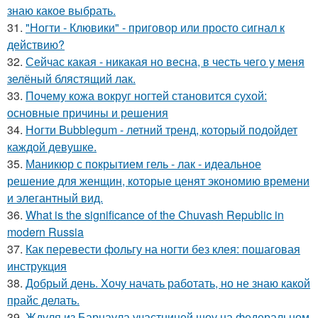
знаю какое выбрать.
31.
"Ногти - Клювики" - приговор или просто сигнал к
действию?
32.
Сейчас какая - никакая но весна, в честь чего у меня
зелёный блястящий лак.
33.
Почему кожа вокруг ногтей становится сухой:
основные причины и решения
34.
Ногти Bubblegum - летний тренд, который подойдет
каждой девушке.
35.
Маникюр с покрытием гель - лак - идеальное
решение для женщин, которые ценят экономию времени
и элегантный вид.
36.
What is the significance of the Chuvash Republic in
modern Russia
37.
Как перевести фольгу на ногти без клея: пошаговая
инструкция
38.
Добрый день. Хочу начать работать, но не знаю какой
прайс делать.
39.
Ждуля из Барнаула участницей шоу на федеральном