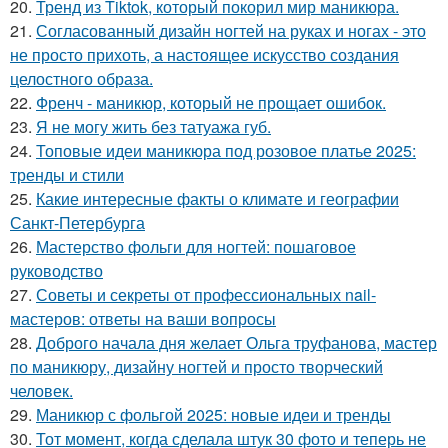
20.
Тренд из Tiktok, который покорил мир маникюра.
21.
Согласованный дизайн ногтей на руках и ногах - это
не просто прихоть, а настоящее искусство создания
целостного образа.
22.
Френч - маникюр, который не прощает ошибок.
23.
Я не могу жить без татуажа губ.
24.
Топовые идеи маникюра под розовое платье 2025:
тренды и стили
25.
Какие интересные факты о климате и географии
Санкт-Петербурга
26.
Мастерство фольги для ногтей: пошаговое
руководство
27.
Советы и секреты от профессиональных nail-
мастеров: ответы на ваши вопросы
28.
Доброго начала дня желает Ольга труфанова, мастер
по маникюру, дизайну ногтей и просто творческий
человек.
29.
Маникюр с фольгой 2025: новые идеи и тренды
30.
Тот момент, когда сделала штук 30 фото и теперь не