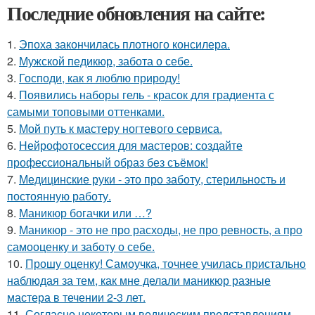
Последние обновления на сайте:
1.
Эпоха закончилась плотного консилера.
2.
Мужской педикюр, забота о себе.
3.
Господи, как я люблю природу!
4.
Появились наборы гель - красок для градиента с
самыми топовыми оттенками.
5.
Мой путь к мастеру ногтевого сервиса.
6.
Нейрофотосессия для мастеров: создайте
профессиональный образ без съёмок!
7.
Медицинские руки - это про заботу, стерильность и
постоянную работу.
8.
Маникюр богачки или …?
9.
Маникюр - это не про расходы, не про ревность, а про
самооценку и заботу о себе.
10.
Прошу оценку! Самоучка, точнее училась пристально
наблюдая за тем, как мне делали маникюр разные
мастера в течении 2-3 лет.
11.
Согласно некоторым ведическим представлениям,