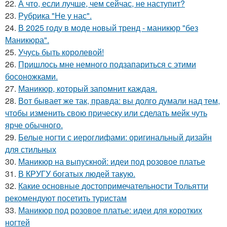
22.
А что, если лучше, чем сейчас, не наступит?
23.
Рубрика "Не у нас".
24.
В 2025 году в моде новый тренд - маникюр "без
Маникюра".
25.
Учусь быть королевой!
26.
Пришлось мне немного подзапариться с этими
босоножками.
27.
Маникюр, который запомнит каждая.
28.
Вот бывает же так, правда: вы долго думали над тем,
чтобы изменить свою прическу или сделать мейк чуть
ярче обычного.
29.
Белые ногти с иероглифами: оригинальный дизайн
для стильных
30.
Маникюр на выпускной: идеи под розовое платье
31.
В КРУГУ богатых людей такую.
32.
Какие основные достопримечательности Тольятти
рекомендуют посетить туристам
33.
Маникюр под розовое платье: идеи для коротких
ногтей