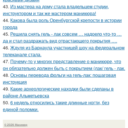
43.
Из мастера на дому стала владельцем студии,
инструктором и так же мастером маникюра!
44.
Какова была роль Оренбургской крепости в истории
города
45.
Решила снять гель - лак совсем … надоело что-то …
да и стал раздражать вид отрастающего покрытия ….
46.
Ждуля из Барнаула участницей шоу на федеральном
телеканале стала.
47.
Почему-то у многих представление о маникюре, что
он обязательно должен быть с покрытием (лак/ гель - лак.
48.
Основы перевода фольги на гель-лак: пошаговая
инструкция
49.
Какие археологические находки были сделаны в
районе Альметьевска
50.
6 недель относились такие длинные ногти, без
единой поломки.
© 2026 Маникюр