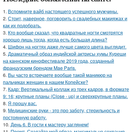
1.
Вспомните вайб настоящего успешного мужчины.
2.
Стоит, наверное, поговорить о свадебных макияжах и
как их подобрать.
3.
Кто вообще сказал, что квадратные ногти смотрятся
хорошо лишь тогда, когда есть большая длина?
4.
Шифон на ногтях даже лучше самого цвета выглядит.
5.
Драматичный образ индийской актрисы хумы Куреши
на каннском кинофестивале 2019 года, созданный
французским брендом Mae Paris.
6.
Вы часто встречаете вообще такой маникюр на
пальчиках женщин в нашем Копейске?
7.
Кадр: Вертикальный коллаж из трех кадров, в формате
9: 16; крупные планы (Close - up) и сверхкрупные планы.
8.
Я прошу вас.
9.
Медицинские руки - это про заботу, стерильность и
постоянную работу.
10.
День 6. В гости к мастеру заглянем!
11.
Промт. Создайте мой образ, максимально сохранив