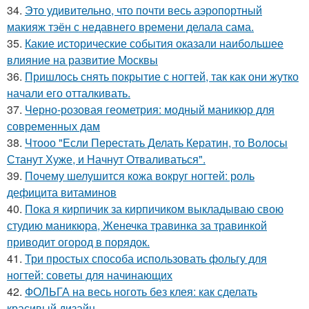
34.
Это удивительно, что почти весь аэропортный
макияж тэён с недавнего времени делала сама.
35.
Какие исторические события оказали наибольшее
влияние на развитие Москвы
36.
Пришлось снять покрытие с ногтей, так как они жутко
начали его отталкивать.
37.
Черно-розовая геометрия: модный маникюр для
современных дам
38.
Чтооо "Если Перестать Делать Кератин, то Волосы
Станут Хуже, и Начнут Отваливаться".
39.
Почему шелушится кожа вокруг ногтей: роль
дефицита витаминов
40.
Пока я кирпичик за кирпичиком выкладываю свою
студию маникюра, Женечка травинка за травинкой
приводит огород в порядок.
41.
Три простых способа использовать фольгу для
ногтей: советы для начинающих
42.
ФОЛЬГА на весь ноготь без клея: как сделать
красивый дизайн