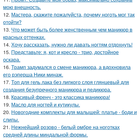
мою внешность.
12.
Мастера, скажите пожалуйста, почему ноготь мог так
отойти?
13.
Что может быть более женственным чем маникюр в
красных оттенках.
14.
Хочу рассказать, нужно ли давать ногтям отдохнуть!
15.
Представьте: я, кот и кресло - трио, достойное
оскара.
16.
Трамп задумался о смене маникюра, а вдохновила
его рэперша Ники минаж.
17.
Топ для гель лака без липкого слоя глянцевый для
создания безупречного маникюра и педикюра.
18.
Красивый френч - это классика маникюра!
19.
Масло для ногтей и кутикулы.
20.
Новогодние комплекты для малышей: платье - боди и
слипы.
21.
Нежнейший розово - белый омбре на ноготках
средней длины миндальной формы.