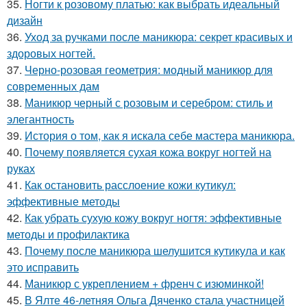
35.
Ногти к розовому платью: как выбрать идеальный
дизайн
36.
Уход за ручками после маникюра: секрет красивых и
здоровых ногтей.
37.
Черно-розовая геометрия: модный маникюр для
современных дам
38.
Маникюр черный с розовым и серебром: стиль и
элегантность
39.
История о том, как я искала себе мастера маникюра.
40.
Почему появляется сухая кожа вокруг ногтей на
руках
41.
Как остановить расслоение кожи кутикул:
эффективные методы
42.
Как убрать сухую кожу вокруг ногтя: эффективные
методы и профилактика
43.
Почему после маникюра шелушится кутикула и как
это исправить
44.
Маникюр с укреплением + френч с изюминкой!
45.
В Ялте 46-летняя Ольга Дяченко стала участницей