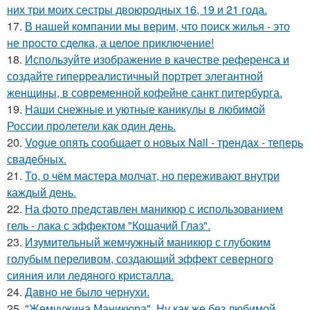
них три моих сестры двоюродных 16, 19 и 21 года.
17.
В нашей компании мы верим, что поиск жилья - это
не просто сделка, а целое приключение!
18.
Используйте изображение в качестве референса и
создайте гиперреалистичный портрет элегантной
женщины, в современной кофейне санкт питербурга.
19.
Наши снежные и уютные каникулы в любимой
России пролетели как один день.
20.
Vogue опять сообщает о новых Nail - трендах - теперь
свадебных.
21.
То, о чём мастера молчат, но переживают внутри
каждый день.
22.
На фото представлен маникюр с использованием
гель - лака с эффектом "Кошачий Глаз".
23.
Изумительный жемчужный маникюр с глубоким
голубым переливом, создающий эффект северного
сияния или ледяного кристалла.
24.
Давно не было чернухи.
25.
"Жемчужина Маникюра". Ну как же без любимой