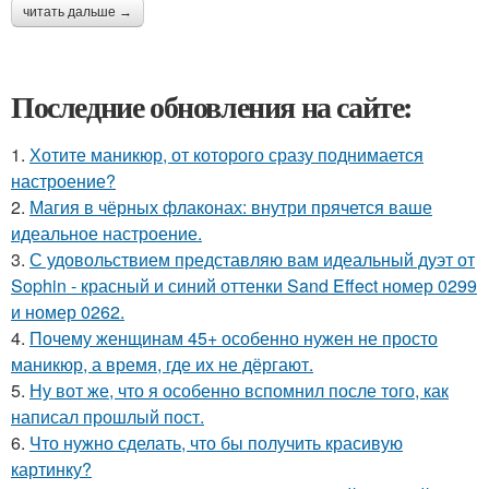
читать дальше →
Последние обновления на сайте:
1.
Хотите маникюр, от которого сразу поднимается
настроение?
2.
Магия в чёрных флаконах: внутри прячется ваше
идеальное настроение.
3.
С удовольствием представляю вам идеальный дуэт от
Sophin - красный и синий оттенки Sand Effect номер 0299
и номер 0262.
4.
Почему женщинам 45+ особенно нужен не просто
маникюр, а время, где их не дёргают.
5.
Ну вот же, что я особенно вспомнил после того, как
написал прошлый пост.
6.
Что нужно сделать, что бы получить красивую
картинку?