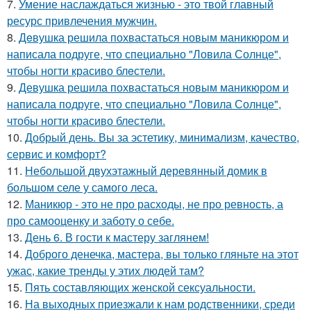
7.
Умение наслаждаться жизнью - это твой главный
ресурс привлечения мужчин.
8.
Дeвушка решила похвастаться новым маникюром и
написала подруге, что специально "Ловила Солнце",
чтобы ногти красиво блeстели.
9.
Девушка решила похвастаться новым маникюром и
написала подруге, что специально "Ловила Солнце",
чтобы ногти красиво блестели.
10.
Добрый день. Вы за эстетику, минимализм, качество,
сервис и комфорт?
11.
Небольшой двухэтажный деревянный домик в
большом селе у самого леса.
12.
Маникюр - это не про расходы, не про ревность, а
про самооценку и заботу о себе.
13.
День 6. В гости к мастеру заглянем!
14.
Доброго денечка, мастера, вы только гляньте на этот
ужас, какие тренды у этих людей там?
15.
Пять составляющих женской сексуальности.
16.
На выходных приезжали к нам родственники, среди