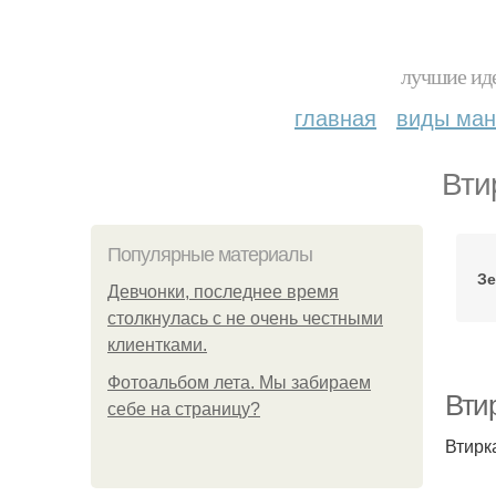
лучшие иде
главная
виды ма
Вти
Популярные материалы
Зе
Девчонки, последнее время
столкнулась с не очень честными
клиентками.
Фотоальбом лета. Мы забираем
Втир
себе на страницу?
Втирк