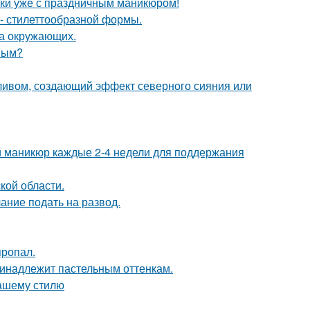
 руки уже с праздничным маникюром!
- стилеттообразной формы.
на окружающих.
овым?
ивом, создающий эффект северного сияния или
ий маникюр каждые 2-4 недели для поддержания
кой области.
ание подать на развод.
пропал.
принадлежит пастельным оттенкам.
вашему стилю