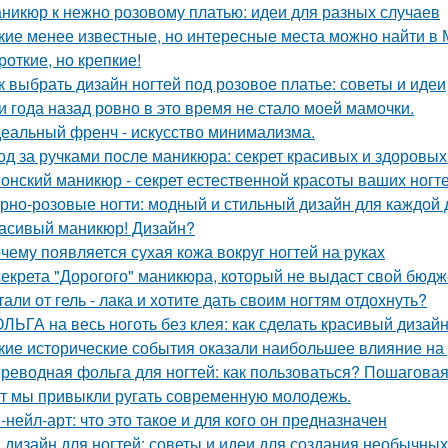
никюр к нежно розовому платью: идеи для разных случаев
кие менее известные, но интересные места можно найти в 
роткие, но крепкие!
к выбрать дизайн ногтей под розовое платье: советы и идеи
и года назад ровно в это время не стало моей мамочки.
еальный френч - искусство минимализма.
од за ручками после маникюра: секрет красивых и здоровых
онский маникюр - секрет естественной красоты ваших ногте
рно-розовые ногти: модный и стильный дизайн для каждой
асивый маникюр! Дизайн?
чему появляется сухая кожа вокруг ногтей на руках
секрета "Дорогого" маникюра, который не выдаст свой бюдж
тали от гель - лака и хотите дать своим ногтям отдохнуть?
ЛЬГА на весь ноготь без клея: как сделать красивый дизай
кие исторические события оказали наибольшее влияние на
реводная фольга для ногтей: как пользоваться? Пошаговая
т мы привыкли ругать современную молодежь.
-нейл-арт: что это такое и для кого он предназначен
 дизайн для ногтей: советы и идеи для создания необычны