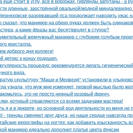
а ещё стоит в углу, всё в коробках, гирлянды запутаны - а
гти длинные, заострённой овальной/модной миндалевидно 
Черняховске разорвавший пса продолжает наводить ужас 
о сказал, что маникюр на обеих руках должен быть одинак
стера, а какие фразы вас бесят/вводят в ступор?
умительный жемчужный маникюр с глубоким голубым перел
ого кристалла.
ем доброго дня коллеги!
й детокс к концу подошел.
Регулярность процедур: рекомендуется делать гигиеническ
ичного вида.
ратую скульптуру "Маши и Медведя" установили в ульяновс
гда узнала, что муж мне изменяет, первой мыслью было жел
акомьтесь, это не просто нежный розовый френч.
лки, который справляются со всеми задачами мастера!
ть я и в декрете, но основной род деятельности из меня не 
il - тренды сменяют друг друга, но наше сердце навсегда 
тайские иероглифы на ногтях: как добавить изысканность 
кой маникюр идеально дополнит платье цвета фуксии