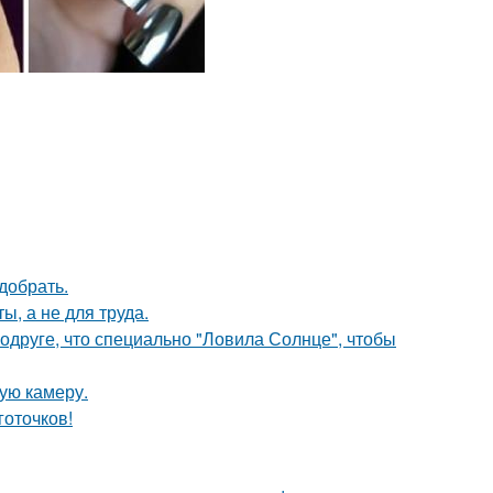
добрать.
ы, а не для труда.
друге, что специально "Ловила Солнце", чтобы
ую камеру.
готочков!