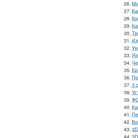
26.
Ма
27.
Ка
28.
Ко
29.
Ка
30.
Тр
31.
Ид
32.
Ух
33.
Яп
34.
Че
35.
Кр
36.
По
37.
3 
38.
Ус
39.
ФО
40.
Ка
41.
Пе
42.
Во
43.
3D
44.
3D