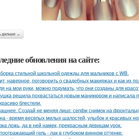
ь дальше →
ледние обновления на сайте:
борка стильной школьной одежды для мальчиков с WB.
ит, наверное, поговорить о свадебных макияжах и как их по
дя на мои руки, можно подумать, что они созданы для красот
ушка решила похвастаться новым маникюром и написала по
 красиво блестели.
ашнее. Создай не меняя лицо: селфи снимок на фронтальн
на - время веселых милых шалостей, улыбок и красивых но
зка ложь, да в ней намек, прекрасным девицам урок.
тоотражающий гель - лак в глубоком винном оттенке.