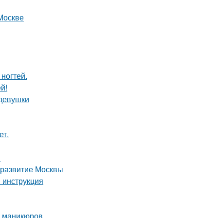
Москве
 ногтей.
й!
 девушки
ет.
н
 развитие Москвы
 инструкция
х маникюров