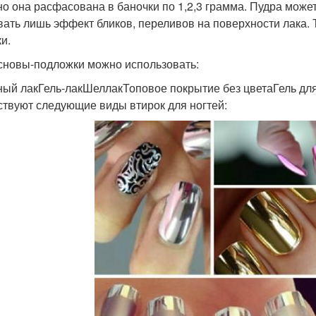
о она расфасована в баночки по 1,2,3 грамма. Пудра может
вать лишь эффект бликов, переливов на поверхности лака. 
и.
сновы-подложки можно использовать:
ый лакГель-лакШеллакТоповое покрытие без цветаГель д
твуют следующие виды втирок для ногтей: