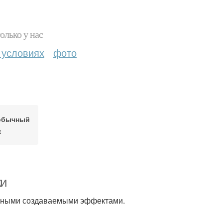
олько у нас
 условиях
фото
 обычный
к
ки
разными создаваемыми эффектами.