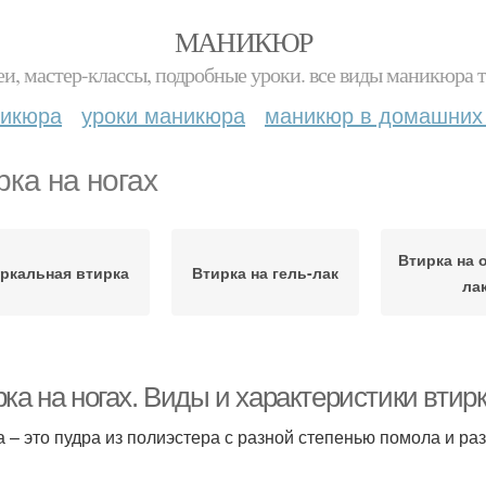
МАНИКЮР
и, мастер-классы, подробные уроки. все виды маникюра т
никюра
уроки маникюра
маникюр в домашних
рка на ногах
Втирка на
ркальная втирка
Втирка на гель-лак
ла
ка на ногах. Виды и характеристики втир
а – это пудра из полиэстера с разной степенью помола и 