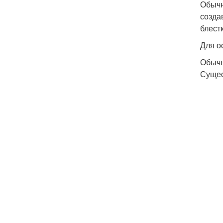
Обычн
созда
блестк
Для о
Обычн
Сущес