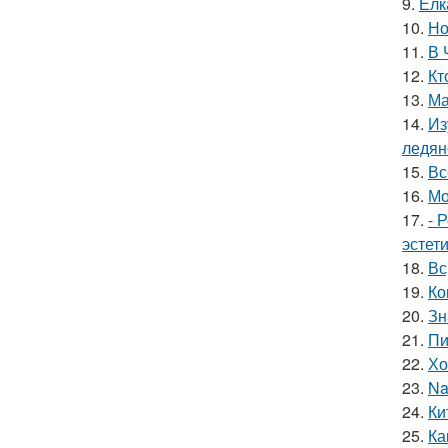
9.
Елк
10.
Но
11.
В 
12.
Кт
13.
Ма
14.
Из
ледян
15.
Вс
16.
Мо
17.
- 
эстет
18.
Вс
19.
Ко
20.
Зн
21.
Пи
22.
Хо
23.
Na
24.
Ки
25.
Ка