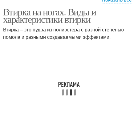
Втирка на ногах. Виды и
Маникюр на обычный
характеристики втирки
лак
Втирка – это пудра из полиэстера с разной степенью
помола и разными создаваемыми эффектами.