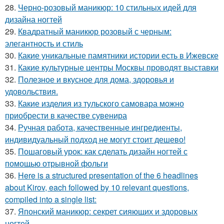
28.
Черно-розовый маникюр: 10 стильных идей для
дизайна ногтей
29.
Квадратный маникюр розовый с черным:
элегантность и стиль
30.
Какие уникальные памятники истории есть в Ижевске
31.
Какие культурные центры Москвы проводят выставки
32.
Полезное и вкусное для дома, здоровья и
удовольствия.
33.
Какие изделия из тульского самовара можно
приобрести в качестве сувенира
34.
Ручная работа, качественные ингредиенты,
индивидуальный подход не могут стоит дешево!
35.
Пошаговый урок: как сделать дизайн ногтей с
помощью отрывной фольги
36.
Here is a structured presentation of the 6 headlines
about Kirov, each followed by 10 relevant questions,
compiled into a single list:
37.
Японский маникюр: секрет сияющих и здоровых
ногтей.