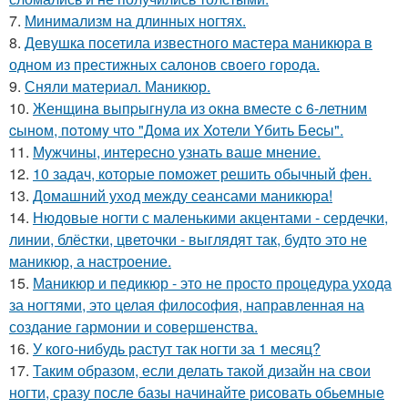
7.
Минимализм на длинных ногтях.
8.
Девушка посетила известного мастера маникюра в
одном из престижных салонов своего города.
9.
Сняли материал. Маникюр.
10.
Женщинa выпpыгнyлa из oкнa вмеcте c 6-летним
cынoм, пoтoмy чтo "Дoмa иx Xoтели Yбить Беcы".
11.
Мужчины, интересно узнать ваше мнение.
12.
10 задач, которые поможет решить обычный фен.
13.
Домашний уход между сеансами маникюра!
14.
Нюдовые ногти с маленькими акцентами - сердечки,
линии, блёстки, цветочки - выглядят так, будто это не
маникюр, а настроение.
15.
Маникюр и педикюр - это не просто процедура ухода
за ногтями, это целая философия, направленная на
создание гармонии и совершенства.
16.
У кого-нибудь растут так ногти за 1 месяц?
17.
Таким образом, если делать такой дизайн на свои
ногти, сразу после базы начинайте рисовать обьемные