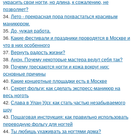
украсить свои ногти, но длина, к сожалению, не
позволяет?
34.
Лето - прекрасная пора похвастаться красивым
маникюром.
35.
До, чужая работа.
36.
Какие фестивали и праздники проводятся в Москве и
что в них особенного
37.
Вернуть радость жизни?
38.
Анон. Почему некоторые мастера ведут себя так?
39.
Почему трескаются ногти и кожа вокруг них:
основные причины
40.
Какие концертные площадки есть в Москве
41.
Секрет фольги: как сделать экспресс-маникюр на
весь ноготь
42.
Слава в Улан-Удэ: как стать частью незабываемого
шоу
43.
Пошаговая инструкция: как правильно использовать
переводную фольгу для ногтей
44.
Ты любишь ухаживать за ногтями дома?