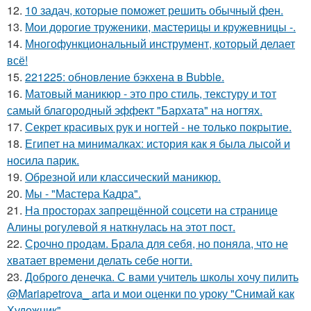
12.
10 задач, которые поможет решить обычный фен.
13.
Мои дорогие труженики, мастерицы и кружевницы -.
14.
Многофункциональный инструмент, который делает
всё!
15.
221225: обновление бэкхена в Bubble.
16.
Матовый маникюр - это про стиль, текстуру и тот
самый благородный эффект "Бархата" на ногтях.
17.
Секрет красивых рук и ногтей - не только покрытие.
18.
Египет на минималках: история как я была лысой и
носила парик.
19.
Обрезной или классический маникюр.
20.
Мы - "Мастера Кадра".
21.
На просторах запрещённой соцсети на странице
Алины рогулевой я наткнулась на этот пост.
22.
Срочно продам. Брала для себя, но поняла, что не
хватает времени делать себе ногти.
23.
Доброго денечка. С вами учитель школы хочу пилить
@Mariapetrova_ artа и мои оценки по уроку "Снимай как
Художник".