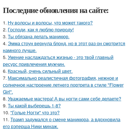
Последние обновления на сайте:
1.
Ну волосы и волосы, что может такого?
2.
Господи, как я люблю природу!
3.
Ты обязана делать маникюр.
4.
Эмма стоун вернула блонд, но в этот раз он смотрится
намного лучше.
5.
Умение наслаждаться жизнью - это твой главный
ресурс привлечения мужчин.
6.
Красный, очень сильный цвет.
7.
Максимально реалистичная фотография, нежное и
солнечное настроение летнего портрета в стиле "Flower
Girl".
8.
Уважаемые мастера! А вы ногти сами себе делаете?
9.
Ты какой выберешь 1-8?
10.
"Голые Ногти" что это?
11.
Трамп задумался о смене маникюра, а вдохновила
его рэперша Ники минаж.