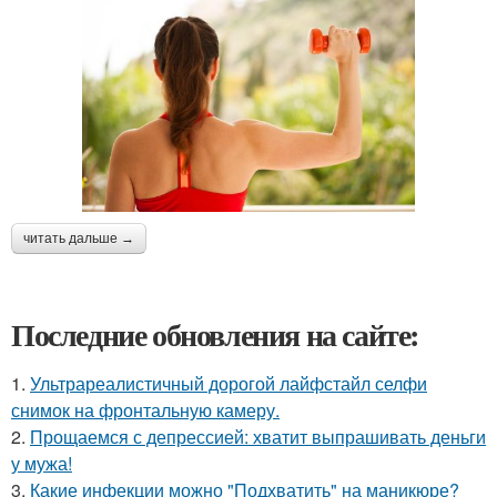
читать дальше →
Последние обновления на сайте:
1.
Ультрареалистичный дорогой лайфстайл селфи
снимок на фронтальную камеру.
2.
Прощаемся с депрессией: хватит выпрашивать деньги
у мужа!
3.
Какие инфекции можно "Подхватить" на маникюре?