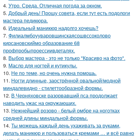
4.
Утро. Среда. Отличная погода за окном.
5.
Добрый день! Прошу совета, если тут есть подологи
мастера педикюра.
6.
Идеальный маникюр надолго хочешь?
7.
Филиалмбоууваровщинскаясошвссоколово
кирсановскиймо образование 68
профпробыпроессиивдеталях.
8.
Выбор мастера - это не только "Красиво на фото".
9.
Масло для ногтей и кутикулы.
10.
Не по теме, но очень нужна помощь.
11.
Ногти длинные, заострённой овальной/модной
миндалевидно - стилеттообразной формы.
12.
В Черняховске разорвавший пса продолжает
наводить ужас на окружающих.
13.
Нежнейший розово - белый омбре на ноготках
средней длины миндальной формы.
14.
Ты можешь каждый день ухаживать за руками,
делать маникюр и пользоваться кремами … и всё равно