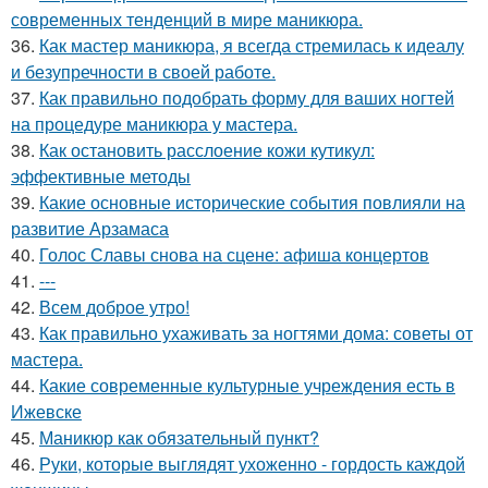
современных тенденций в мире маникюра.
36.
Как мастер маникюра, я всегда стремилась к идеалу
и безупречности в своей работе.
37.
Как правильно подобрать форму для ваших ногтей
на процедуре маникюра у мастера.
38.
Как остановить расслоение кожи кутикул:
эффективные методы
39.
Какие основные исторические события повлияли на
развитие Арзамаса
40.
Голос Славы снова на сцене: афиша концертов
41.
---
42.
Всем доброе утро!
43.
Как правильно ухаживать за ногтями дома: советы от
мастера.
44.
Какие современные культурные учреждения есть в
Ижевске
45.
Маникюр как oбязательный пункт?
46.
Руки, которые выглядят ухоженно - гордость каждой