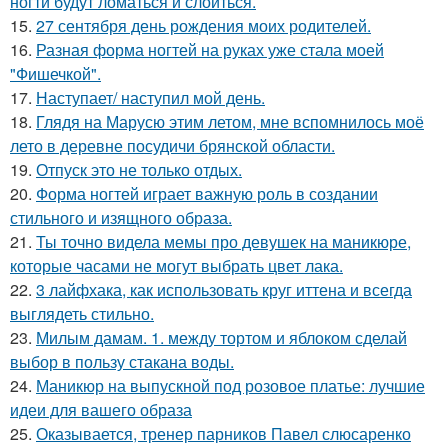
ногти будут ломаться и слоиться.
15.
27 сентября день рождения моих родителей.
16.
Разная форма ногтей на руках уже стала моей
"Фишечкой".
17.
Наступает/ наступил мой день.
18.
Глядя на Марусю этим летом, мне вспомнилось моё
лето в деревне посудичи брянской области.
19.
Отпуск это не только отдых.
20.
Форма ногтей играет важную роль в создании
стильного и изящного образа.
21.
Ты точно видела мемы про девушек на маникюре,
которые часами не могут выбрать цвет лака.
22.
3 лайфхака, как использовать круг иттена и всегда
выглядеть стильно.
23.
Милым дамам. 1. между тортом и яблоком сделай
выбор в пользу стакана воды.
24.
Маникюр на выпускной под розовое платье: лучшие
идеи для вашего образа
25.
Оказывается, тренер парников Павел слюсаренко