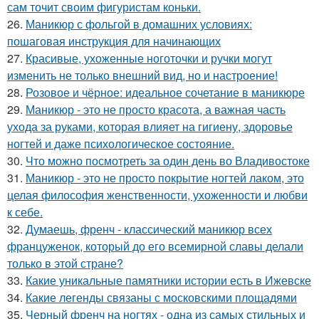
сам точит своим фигуристам коньки.
26.
Маникюр с фольгой в домашних условиях:
пошаговая инструкция для начинающих
27.
Красивые, ухоженные ноготочки и ручки могут
изменить не только внешний вид, но и настроение!
28.
Розовое и чёрное: идеальное сочетание в маникюре
29.
Маникюр - это не просто красота, а важная часть
ухода за руками, которая влияет на гигиену, здоровье
ногтей и даже психологическое состояние.
30.
Что можно посмотреть за один день во Владивостоке
31.
Маникюр - это не просто покрытие ногтей лаком, это
целая философия женственности, ухоженности и любви
к себе.
32.
Думаешь, френч - классический маникюр всех
француженок, который до его всемирной славы делали
только в этой стране?
33.
Какие уникальные памятники истории есть в Ижевске
34.
Какие легенды связаны с московскими площадями
35.
Черный френч на ногтях - одна из самых стильных и