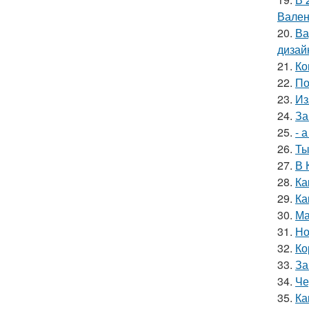
Вален
20.
Ва
дизай
21.
Ко
22.
По
23.
Из
24.
За
25.
- 
26.
Ты
27.
В 
28.
Ка
29.
Ка
30.
Ма
31.
Но
32.
Ко
33.
За
34.
Че
35.
Ка