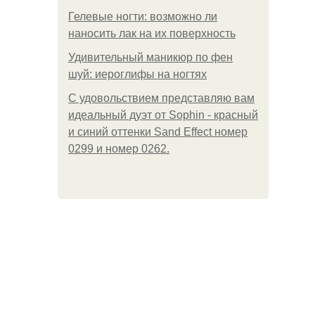
Гелевые ногти: возможно ли
наносить лак на их поверхность
Удивительный маникюр по фен
шуй: иероглифы на ногтях
С удовольствием представляю вам
идеальный дуэт от Sophin - красный
и синий оттенки Sand Effect номер
0299 и номер 0262.