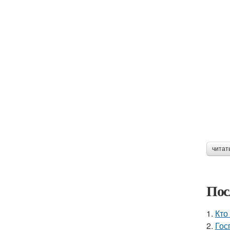
читат
Пос
1.
Кто
2.
Гос