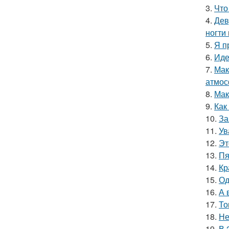
3.
Что
4.
Дев
ногти
5.
Я п
6.
Иде
7.
Мак
атмос
8.
Мак
9.
Как
10.
За
11.
Ув
12.
Эт
13.
Пя
14.
Кр
15.
Од
16.
А 
17.
То
18.
Не
19.
В 