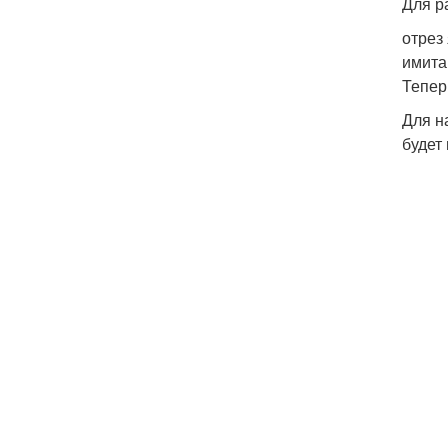
Для р
отрез
имита
Тепер
Для н
будет