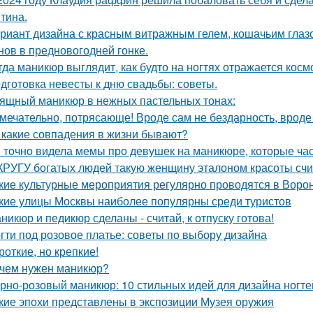
тина.
риант дизайна с красным витражным гелем, кошачьим глаз
нов в предновогодней гонке.
гда маникюр выглядит, как будто на ногтях отражается косм
дготовка невесты к дню свадьбы: советы.
ящный маникюр в нежных пастельных тонах:
мечательно, потрясающе! Вроде сам не бездарность, вроде 
а какие совпадения в жизни бывают?
 точно видела мемы про девушек на маникюре, которые час
КРУГУ богатых людей такую женщину эталоном красоты счи
кие культурные мероприятия регулярно проводятся в Воро
кие улицы Москвы наиболее популярны среди туристов
никюр и педикюр сделаны - считай, к отпуску готова!
гти под розовое платье: советы по выбору дизайна
роткие, но крепкие!
чем нужен маникюр?
рно-розовый маникюр: 10 стильных идей для дизайна ногте
кие эпохи представлены в экспозиции Музея оружия