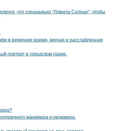
друге, что специально "Ловила Солнце", чтобы
.
фи в вечернее время, мягкая и расслабленная
й портрет в городском парке.
кюра?
безупречного маникюра и педикюра.
ть красивый маникюр на день святого