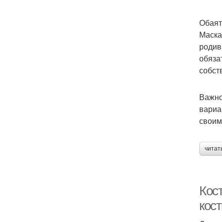
Обаят
Маска
родив
обяза
собст
Важно
вариа
своим
читат
Кос
кос