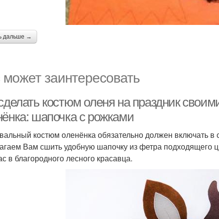
ь дальше →
 может заинтересовать
 сделать костюм оленя на праздник свои
нёнка: шапочка с рожками
вальный костюм оленёнка обязательно должен включать в 
агаем Вам сшить удобную шапочку из фетра подходящего цв
ас в благородного лесного красавца.