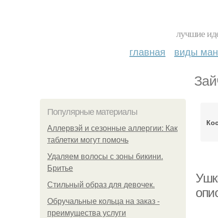
лучшие иде
главная
виды ма
Зай
Популярные материалы
Ко
Аллервэй и сезонные аллергии: Как
таблетки могут помочь
Удаляем волосы с зоны бикини.
Бритье
Ушк
Стильный образ для девочек.
опи
Обручальные кольца на заказ -
преимущества услуги