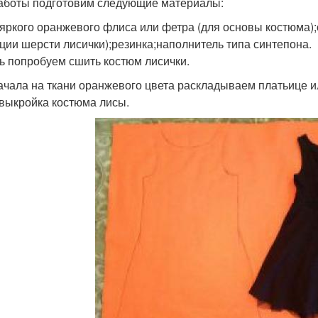
аботы подготовим следующие материалы:
 яркого оранжевого флиса или фетра (для основы костюма);
ции шерсти лисички);резинка;наполнитель типа синтепона.
ь попробуем сшить костюм лисички.
ачала на ткани оранжевого цвета раскладываем платьице и
 выкройка костюма лисы.