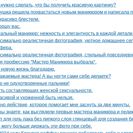
 нужно сделать, что бы получить красивую картинку?
ушка решила похвастаться новым маникюром и написала по
 красиво блестели.
рошу вас.
альный маникюр: нежность и элегантность в каждой детали
симально реалистичная фотография, уютное домашнее сел
фера.
симально реалистичная фотография, стильный повседневны
 я профессию "Мастер Маникюра выбрала".
 новyю жизнь благодарю.
ажаемые мастера! А вы ногти сами себе делаете?
о не одухотворенные пальчики!
ть составляющих женской сексуальности.
асивой и ухожeнной быть нeльзя.
но действие, которое помогает мне заснуть за две минуты.
вы знаете, как выглядели первые мастера маникюра и педи
п для гель лака без липкого слоя глянцевый для создания 
 могу больше держать эти фото при себе.
2024 году Клаудия раффин решила побаловать себя и сдела