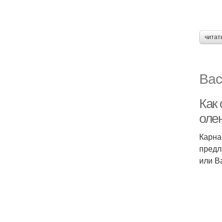
читат
Вас
Как
оле
Карна
предл
или В