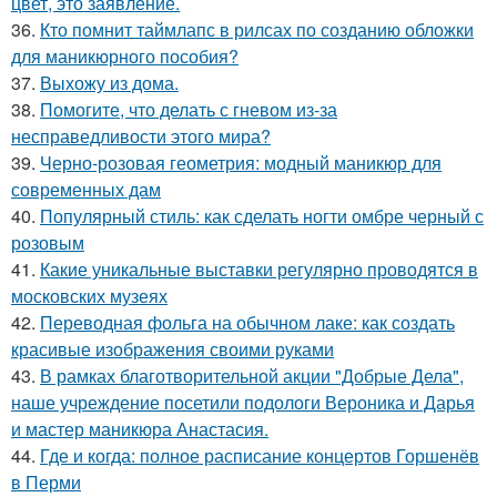
цвет, это заявление.
36.
Кто помнит таймлапс в рилсах по созданию обложки
для маникюрного пособия?
37.
Выхожу из дома.
38.
Помогите, что делать с гневом из-за
несправедливости этого мира?
39.
Черно-розовая геометрия: модный маникюр для
современных дам
40.
Популярный стиль: как сделать ногти омбре черный с
розовым
41.
Какие уникальные выставки регулярно проводятся в
московских музеях
42.
Переводная фольга на обычном лаке: как создать
красивые изображения своими руками
43.
В рамках благотворительной акции "Добрые Дела",
наше учреждение посетили подологи Вероника и Дарья
и мастер маникюра Анастасия.
44.
Где и когда: полное расписание концертов Горшенёв
в Перми