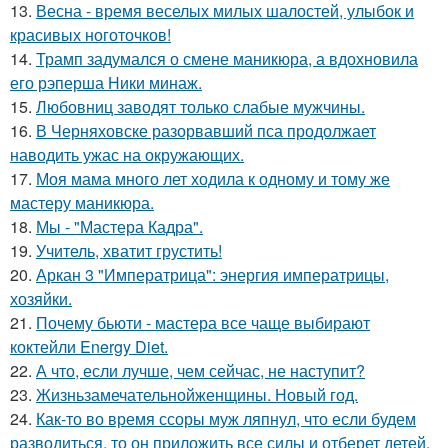
13.
Весна - время веселых милых шалостей, улыбок и
красивых ноготочков!
14.
Трамп задумался о смене маникюра, а вдохновила
его рэперша Ники минаж.
15.
Любовниц заводят только слабые мужчины.
16.
В Черняховске разорвавший пса продолжает
наводить ужас на окружающих.
17.
Моя мама много лет ходила к одному и тому же
мастеру маникюра.
18.
Мы - "Мастера Кадра".
19.
Учитель, хватит грустить!
20.
Аркан 3 "Императрица": энергия императрицы,
хозяйки.
21.
Почему бьюти - мастера все чаще выбирают
коктейли Energy Diet.
22.
А что, если лучше, чем сейчас, не наступит?
23.
Жизньзамечательнойженщины. Новый год.
24.
Как-то во время ссоры муж ляпнул, что если будем
разводиться, то он приложить все силы и отберет детей.