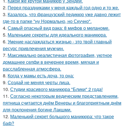
1.
Какой же крутой маникюр у Зендеи.
2.
Перед праздниками у меня каждый год одно и то же.
3.
Казалось, что французский педикюр уже давно лежит
где-то в папке "ну Нормально, но Скучно".
4.
Самый опасный вид рака: 8 мифов о меланоме.
5.
Маленькие секреты для идеального маникюра.
6.
Умение наслаждаться жизнью - это твой главный
ресурс привлечения мужчин.
7.
Максимально реалистичная фотография, уютное
домашнее селфи в вечернее время, мягкая и
расслабленная атмосфера.
8.
Когда у мамы есть доча, то она:
9.
Создай не меняя черты лица.
10.
Студии красивого маникюра "Блики" 2 года!
11.
Согласно некоторым ведическим представлениям,
пятница считается днём Венеры и благоприятным днём
для поклонения богине Лакшми.
12.
Маленький секрет большого маникюра: что такое
баф?