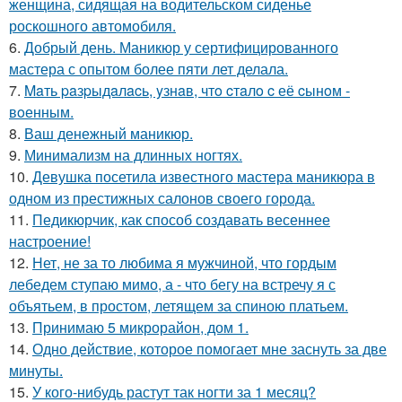
женщина, сидящая на водительском сиденье
роскошного автомобиля.
6.
Добрый день. Маникюр у сертифицированного
мастера с опытом более пяти лет делала.
7.
Maть paзpыдaлacь, yзнaв, чтo cтaлo c её cынoм -
вoенным.
8.
Ваш денежный маникюр.
9.
Минимализм на длинных ногтях.
10.
Девушка посетила известного мастера маникюра в
одном из престижных салонов своего города.
11.
Педикюрчик, как способ создавать весеннее
настроение!
12.
Нет, не за то любима я мужчиной, что гордым
лебедем ступаю мимо, а - что бегу на встречу я с
объятьем, в простом, летящем за спиною платьем.
13.
Принимаю 5 микрорайон, дом 1.
14.
Одно действие, которое помогает мне заснуть за две
минуты.
15.
У кого-нибудь растут так ногти за 1 месяц?