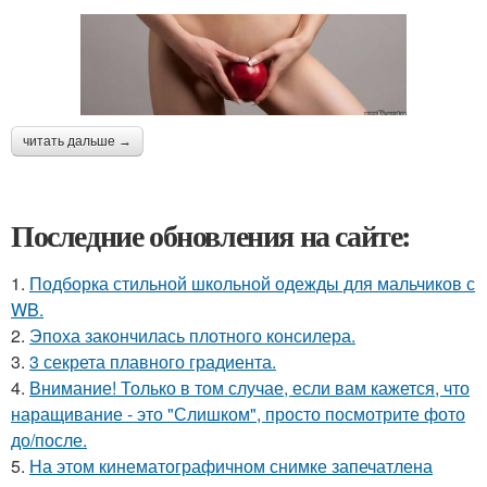
читать дальше →
Последние обновления на сайте:
1.
Подборка стильной школьной одежды для мальчиков с
WB.
2.
Эпоха закончилась плотного консилера.
3.
3 секрета плавного градиента.
4.
Внимание! Только в том случае, если вам кажется, что
наращивание - это "Слишком", просто посмотрите фото
до/после.
5.
На этом кинематографичном снимке запечатлена