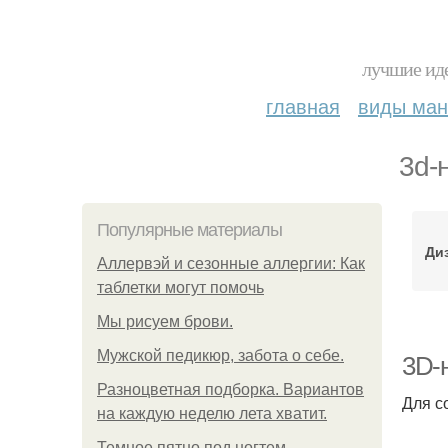
лучшие иде
главная
виды ма
3d-
Популярные материалы
Диз
Аллервэй и сезонные аллергии: Как
таблетки могут помочь
Мы рисуем брови.
Мужской педикюр, забота о себе.
3D-н
Разноцветная подборка. Вариантов
Для с
на каждую неделю лета хватит.
Темное пятно под ногтем.