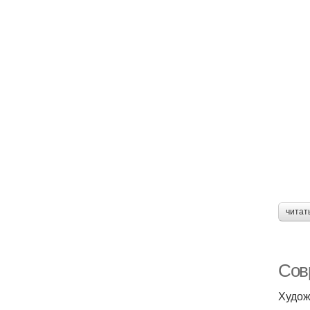
читат
Сов
Худож