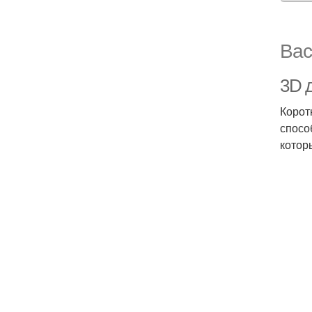
Вас
3D 
Корот
спосо
котор