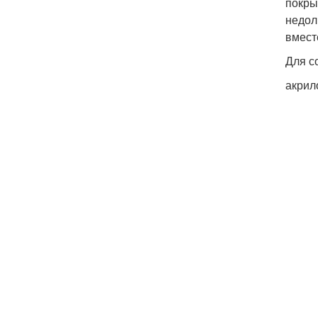
покры
недол
вмест
Для с
акрил