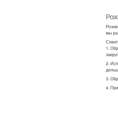
Роз
Розов
мы ра
Совет
1. Об
закру
2. Ис
дольш
3. Об
4. Пр