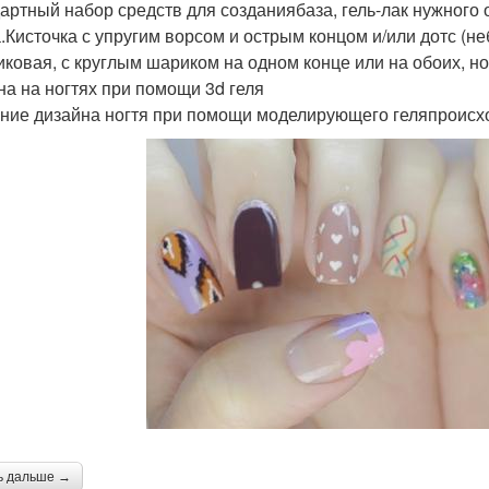
артный набор средств для созданиябаза, гель-лак нужного
.Кисточка с упругим ворсом и острым концом и/или дотс (н
иковая, с круглым шариком на одном конце или на обоих, н
на на ногтях при помощи 3d геля
ние дизайна ногтя при помощи моделирующего геляпроисход
ь дальше →