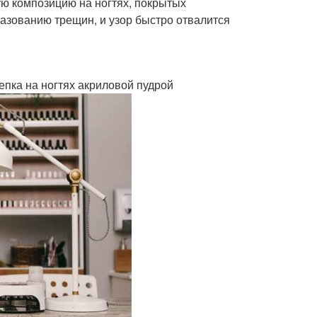
ю композицию на ногтях, покрытых
разованию трещин, и узор быстро отвалится
епка на ногтях акриловой пудрой