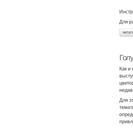
Инстр
Для р
читат
Гол
Как и
высту
цвето
недав
Для э
темат
опред
привл