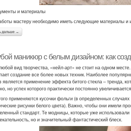
ументы и материалы
аботы мастеру необходимо иметь следующие материалы и 
ь дальше →
убой маникюр с белым дизайном: как со
 любой вид творчества, «нейл-арт» не стоит на одном месте
пает создание все более новых техник. Наиболее популяр
в является применение эффекта битого стекла – тренда, к
но, но успех которого практически постоянно увеличивается
того применяются кусочки фольги (в определенных случаях
ические рисунки белого цвета). Важно, чтобы они имели пр
еленный стандарт. Те модницы, которые уже использовали 
екательность, но и значительный фантастический блеск.