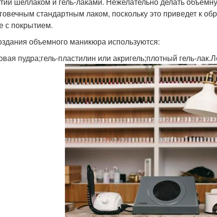
тий шеллаком и гель-лаками. Нежелательно делать объемну
говечным стандартным лаком, поскольку это приведет к об
е с покрытием.
оздания объемного маникюра используются:
овая пудра;гель-пластилин или акригель;плотный гель-лак.Л