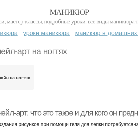
МАНИКЮР
и, мастер-классы, подробные уроки. все виды маникюра т
никюра
уроки маникюра
маникюр в домашних
нейл-арт на ногтях
айн на ногтях
ейл-арт: что это такое и для кого он пред
оздания рисунков при помощи геля для лепки потребуетсян