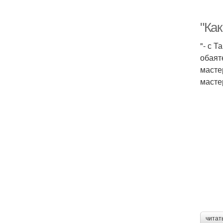
"Как
"- с 
обаят
масте
масте
читат