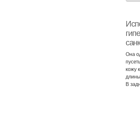
Исп
гип
санк
Она о
пусет
кожу 
длины
В зад