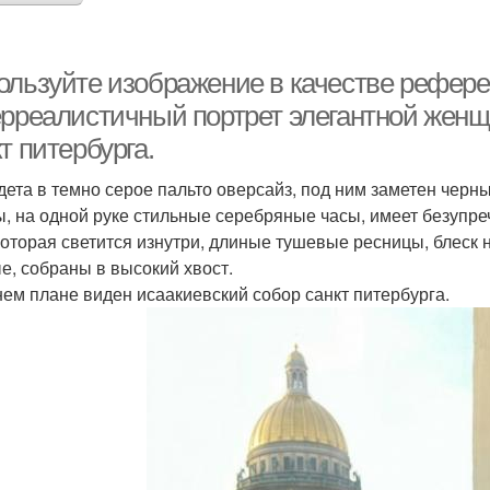
ользуйте изображение в качестве рефере
ерреалистичный портрет элегантной жен
т питербурга.
дета в темно серое пальто оверсайз, под ним заметен черн
ы, на одной руке стильные серебряные часы, имеет безупр
которая светится изнутри, длиные тушевые ресницы, блеск 
е, собраны в высокий хвост.
нем плане виден исаакиевский собор санкт питербурга.