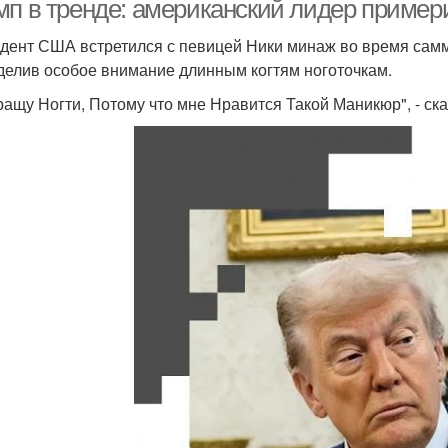
мп в тренде: американский лидер приме
дент США встретился с певицей Ники минаж во время самм
уделив особое внимание длинным когтям ноготочкам.
ращу Ногти, Потому что мне Нравится Такой Маникюр", - ск