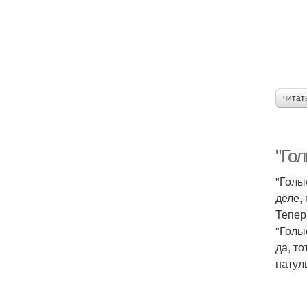
читат
"Гол
"Голые
деле,
Тепер
"Голы
да, т
натул