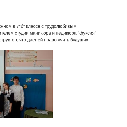
жном в 7"б" классе с трудолюбивым
телем студии маникюра и педикюра "фуксия",
руктор, что дает ей право учить будущих