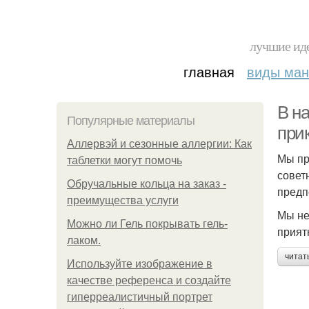
лучшие иде
главная
виды ма
В на
Популярные материалы
при
Аллервэй и сезонные аллергии: Как
Мы пр
таблетки могут помочь
совет
Обручальные кольца на заказ -
предп
преимущества услуги
Мы не
Можно ли Гель покрывать гель-
прият
лаком.
читат
Используйте изображение в
качестве референса и создайте
гиперреалистичный портрет