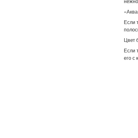
нежно
«Аква
Если 
полос
Цвет 
Если 
его с