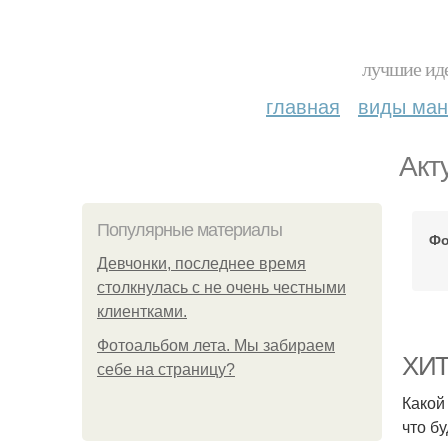
лучшие иде
главная
виды ма
Акт
Популярные материалы
Фо
Девчонки, последнее время
столкнулась с не очень честными
клиентками.
Фотоальбом лета. Мы забираем
ХИТ
себе на страницу?
Какой
что б