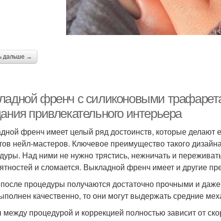
ь дальше →
ладной френч с силиконовыми трафарет
дания привлекательного интерьера
дной френч имеет целый ряд достоинств, которые делают е
тов нейл-мастеров. Ключевое преимущество такого дизайна 
дуры. Над ними не нужно трястись, нежничать и переживать,
ятностей и сломается. Выкладной френч имеет и другие пр
 после процедуры получаются достаточно прочными и даже
ыполнен качественно, то они могут выдержать средние мех
 между процедурой и коррекцией полностью зависит от ско