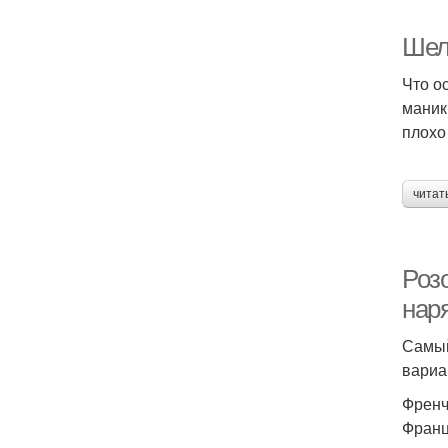
Шел
Что о
маник
плохо
читат
Роз
нар
Самый
вариа
Френ
Франц