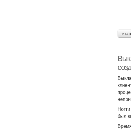
читат
Вык
соз
Выкла
клиен
проце
непри
Ногти
был в
Время