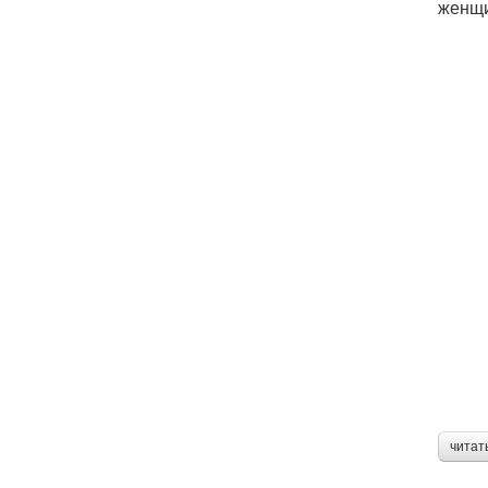
женщи
читат