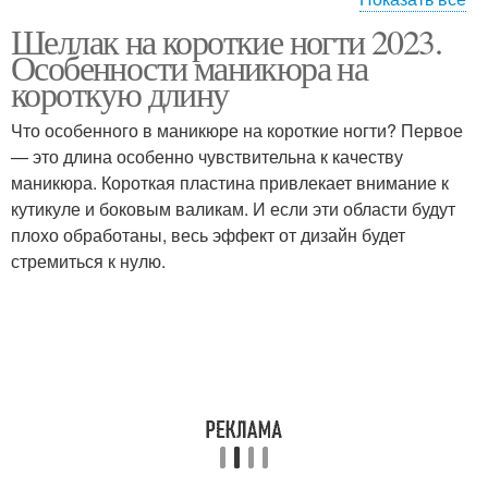
Шеллак на короткие ногти 2023.
Ногти с цветами
Кисть на ногтях
Особенности маникюра на
короткую длину
Что особенного в маникюре на короткие ногти? Первое
— это длина особенно чувствительна к качеству
Разводы на ногтях
Ногти с точками
маникюра. Короткая пластина привлекает внимание к
кутикуле и боковым валикам. И если эти области будут
плохо обработаны, весь эффект от дизайн будет
стремиться к нулю.