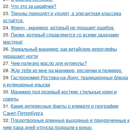
22.
Что это за шкафчик?
23.
Тренды приходят и уходят, а элегантная классика
остаётся.
24.
Френч - маникюр, который не прощает ошибок.
25.
Пилки, который справляются со всеми задачами
мастера!
26.
Уникальный маникюр: как китайские иероглифы
украшают ногти
27.
Чем полезно масло для кутикулы?
28.
Жду тебя ко мне на маникюр, реснички и педикюр.
29.
Гастрономия Ростова-на-Дону: традиционные блюда
и кулинарные изыски
30.
Маникюр под розовый костюм: стильные идеи и
советы
31.
Какие интересные факты о климате и географии
Санкт-Петербурга
32.
Плодотворные длинные выходные и приуроченные к
ним пара дней отпуска подошли к концу.