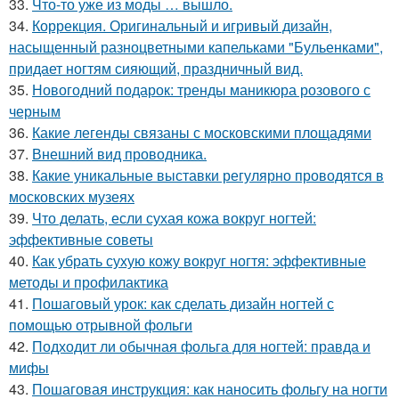
33.
Что-то уже из моды … вышло.
34.
Коррекция. Оригинальный и игривый дизайн,
насыщенный разноцветными капельками "Бульенками",
придает ногтям сияющий, праздничный вид.
35.
Новогодний подарок: тренды маникюра розового с
черным
36.
Какие легенды связаны с московскими площадями
37.
Внешний вид проводника.
38.
Какие уникальные выставки регулярно проводятся в
московских музеях
39.
Что делать, если сухая кожа вокруг ногтей:
эффективные советы
40.
Как убрать сухую кожу вокруг ногтя: эффективные
методы и профилактика
41.
Пошаговый урок: как сделать дизайн ногтей с
помощью отрывной фольги
42.
Подходит ли обычная фольга для ногтей: правда и
мифы
43.
Пошаговая инструкция: как наносить фольгу на ногти