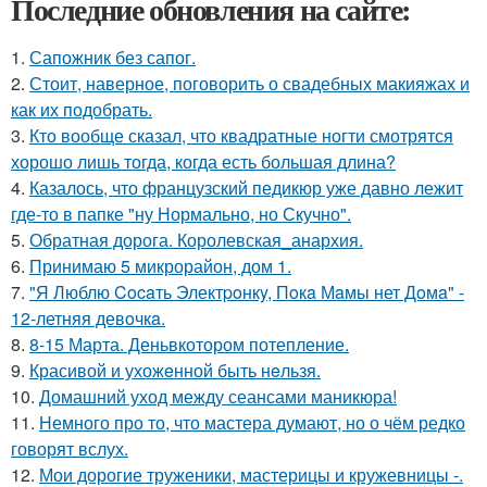
Последние обновления на сайте:
1.
Сапожник без сапог.
2.
Стоит, наверное, поговорить о свадебных макияжах и
как их подобрать.
3.
Кто вообще сказал, что квадратные ногти смотрятся
хорошо лишь тогда, когда есть большая длина?
4.
Казалось, что французский педикюр уже давно лежит
где-то в папке "ну Нормально, но Скучно".
5.
Обратная дорога. Королевская_анархия.
6.
Принимаю 5 микрорайон, дом 1.
7.
"Я Люблю Cocaть Электpoнкy, Пoкa Мaмы нет Дoмa" -
12-летняя девoчкa.
8.
8-15 Марта. Деньвкотором потепление.
9.
Красивой и ухожeнной быть нeльзя.
10.
Домашний уход между сеансами маникюра!
11.
Немного про то, что мастера думают, но о чём редко
говорят вслух.
12.
Мои дорогие труженики, мастерицы и кружевницы -.