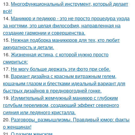
13.
Многофункциональный инструмент, который делает
всё!
14.
Маникюр и педикюр - это не просто процедура ухода
за ногтями, это целая философия, направленная на
создание гармонии и совершенства.
15.
Нежная подборка маникюров для тех, кто любит
аккуратность и детали.
16.
Жизненная истина, с которой нужно просто
смириться:
17.
Не могу больше держать эти фото при себе.
18.
Вариант дизайна с красным витражным гелем,
кошачьим глазом и блестками идеальный вариант для
быстрых дизайнов в предновогодней гонке.
19.
Изумительный жемчужный маникюр с глубоким
голубым переливом, создающий эффект северного
сияния или ледяного кристалла.
20.
Разговоры_размышлизмы. Правдивый юмор: факты
о женщинах!
21.
О разном женском.