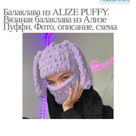
Балаклава из ALIZE PUFFY.
Балаклава из
Пряжа для балаклавы
Вязаная балаклава из Ализе
плюшевой пряжи
Пуффи. Фото, описание, схема