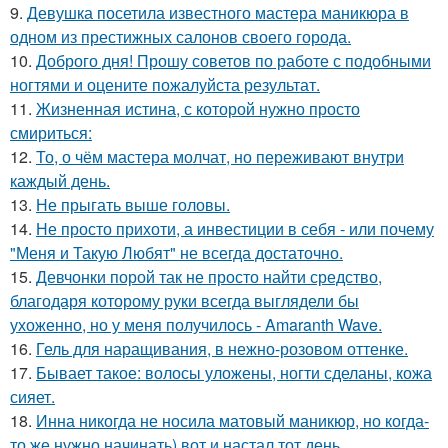
9.
Девушка посетила известного мастера маникюра в
одном из престижных салонов своего города.
10.
Доброго дня! Прошу советов по работе с подобными
ногтями и оцените пожалуйста результат.
11.
Жизненная истина, с которой нужно просто
смириться:
12.
То, о чём мастера молчат, но переживают внутри
каждый день.
13.
Не прыгать выше головы.
14.
Не просто прихоти, а инвестиции в себя - или почему
"Меня и Такую Любят" не всегда достаточно.
15.
Девчонки порой так не просто найти средство,
благодаря которому руки всегда выглядели бы
ухоженно, но у меня получилось - Amaranth Wave.
16.
Гель для наращивания, в нежно-розовом оттенке.
17.
Бывает такое: волосы уложены, ногти сделаны, кожа
сияет.
18.
Инна никогда не носила матовый маникюр, но когда-
то же нужно начинать) вот и настал тот день.