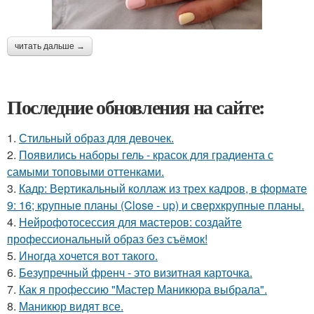
читать дальше →
Последние обновления на сайте:
1.
Стильный образ для девочек.
2.
Появились наборы гель - красок для градиента с
самыми топовыми оттенками.
3.
Кадр: Вертикальный коллаж из трех кадров, в формате
9: 16; крупные планы (Close - up) и сверхкрупные планы.
4.
Нейрофотосессия для мастеров: создайте
профессиональный образ без съёмок!
5.
Иногда хочется вот такого.
6.
Безупречный френч - это визитная карточка.
7.
Как я профессию "Мастер Маникюра выбрала".
8.
Маникюр видят все.