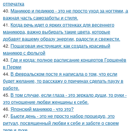
отпечатка
40.
Маникюр и педикюр - это не просто уход за ногтями, а
важная часть самозаботы и стиля.
41.
Когда речь идет о ярких оттенках для весеннего
маникюра, важно выбирать такие цвета, которые
добавят вашему образу энергии, радости и свежести.
42.
Пошаговая инструкция: как создать красивый
маникюр с фольгой
43.
Где и когда: полное расписание концертов Горшенёв
в Перми
44.
В февральском посте я написала о том, что если
будет желание, то расскажу о причинах сделать паузу в
работе.
45.
В том случае, если глаза - это зеркало души, то руки -
это отношение любви женщины к себе.
46.
Японский маникюр - что это?
47.
Бьюти день - это не просто набор процедур, это
ритуал, посвященный любви к себе и заботе о своем
теле и духе.