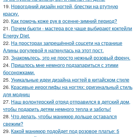
19.
Новогодний дизайн ногтей, блестки на ртутную
краску.
20.
Как помочь коже рук в осенне-зимний период?
21.
Почем бьюти - мастера все чаще выбирают коктейли
Energy Diet.
22.
На просторах запрещённой соцсети на странице
Алины рогулевой я наткнулась на этот пост.
23.
Знакомьтесь, это не просто нежный розовый френч.
24.
Пришлось мне немного подзапариться с этими
босоножками.
25.
Уникальные идеи дизайна ногтей в китайском стиле
26.
Красивые иероглифы на ногтях: оригинальный стиль
для модниц
27.
Наш волонтерский отряд отправился в детский дом,
чтобы подарить детям немного тепла и заботы!
28.
Что делать, чтобы маникюр дольше оставался
свежим?
29.
Какой маникюр подойдет под розовое платье: 5