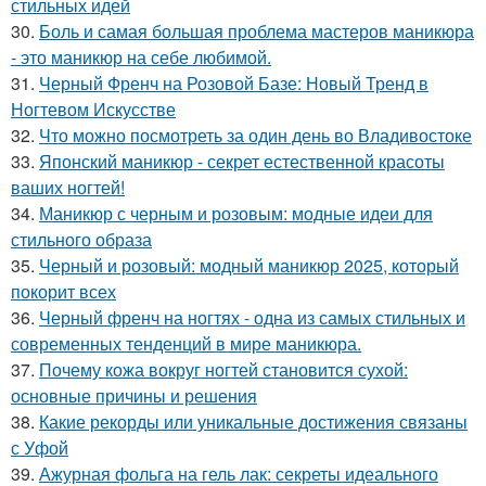
стильных идей
30.
Боль и самая большая проблема мастеров маникюра
- это маникюр на себе любимой.
31.
Черный Френч на Розовой Базе: Новый Тренд в
Ногтевом Искусстве
32.
Что можно посмотреть за один день во Владивостоке
33.
Японский маникюр - секрет естественной красоты
ваших ногтей!
34.
Маникюр с черным и розовым: модные идеи для
стильного образа
35.
Черный и розовый: модный маникюр 2025, который
покорит всех
36.
Черный френч на ногтях - одна из самых стильных и
современных тенденций в мире маникюра.
37.
Почему кожа вокруг ногтей становится сухой:
основные причины и решения
38.
Какие рекорды или уникальные достижения связаны
с Уфой
39.
Ажурная фольга на гель лак: секреты идеального