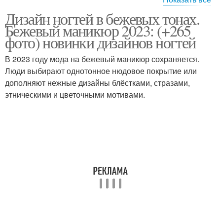
Дизайн ногтей в бежевых тонах.
Маникюр в бежевых
Ноготки в бежевом
Бежевый маникюр 2023: (+265
тонах
оттенке
фото) новинки дизайнов ногтей
В 2023 году мода на бежевый маникюр сохраняется.
Люди выбирают однотонное нюдовое покрытие или
Бежевый дизайн
дополняют нежные дизайны блёстками, стразами,
этническими и цветочными мотивами.