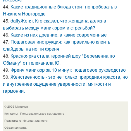
44.
Какие традиционные блюда стоит попробовать в
Нижнем Новгороде
45.
dailyЖеня. Кто сказал, что женщина должна
выбирать между маникюром и стрельбой?
46.
Какие из них древние, а какие современные
47.
Пошаговая инструкция: как правильно клеить
слайдеры на ногти френч
48.
Красноярка стала героиней шоу "Беременна по
Обману" от телеканала Ю.
49.
Френч маникюр за 10 минут: пошаговое руководство
50.
Женственность - это не только природная красота, но
и внутреннее ощущение уверенности, мягкости и
гармонии.
© 2026 Маникюр
Контакты
Пользовательское соглашение
Политика конфидециальности
Обратная связь