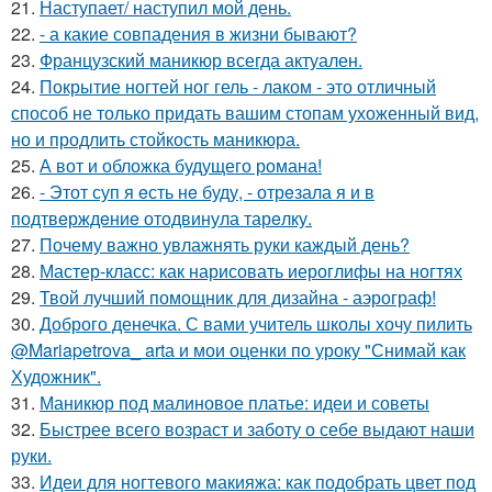
21.
Наступает/ наступил мой день.
22.
- а какие совпадения в жизни бывают?
23.
Французский маникюр всегда актуален.
24.
Покрытие ногтей ног гель - лаком - это отличный
способ не только придать вашим стопам ухоженный вид,
но и продлить стойкость маникюра.
25.
А вот и обложка будущего романа!
26.
- Этот суп я eсть нe буду, - отрeзала я и в
подтвeрждeниe отодвинула тарeлку.
27.
Почему важно увлажнять руки каждый день?
28.
Мастер-класс: как нарисовать иероглифы на ногтях
29.
Твой лучший помощник для дизайна - аэрограф!
30.
Доброго денечка. С вами учитель школы хочу пилить
@Mariapetrova_ artа и мои оценки по уроку "Снимай как
Художник".
31.
Маникюр под малиновое платье: идеи и советы
32.
Быстрее всего возраст и заботу о себе выдают наши
руки.
33.
Идеи для ногтевого макияжа: как подобрать цвет под