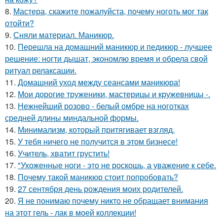
8.
Мастера, скажите пожалуйста, почему ноготь мог так
отойти?
9.
Сняли материал. Маникюр.
10.
Перешла на домашний маникюр и педикюр - лучшее
решение: ногти дышат, экономлю время и обрела свой
ритуал релаксации.
11.
Домашний уход между сеансами маникюра!
12.
Мои дорогие труженики, мастерицы и кружевницы -.
13.
Нежнейший розово - белый омбре на ноготках
средней длины миндальной формы.
14.
Минимализм, который притягивает взгляд.
15.
У тебя ничего не получится в этом бизнесе!
16.
Учитель, хватит грустить!
17.
"Ухоженные ноги - это не роскошь, а уважение к себе.
18.
Почему такой маникюр стоит попробовать?
19.
27 сентября день рождения моих родителей.
20.
Я не понимаю почему никто не обращает внимания
на этот гель - лак в моей коллекции!