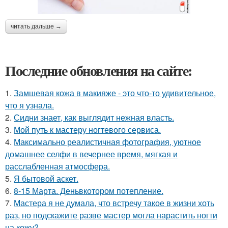
читать дальше →
Последние обновления на сайте:
1.
Замшевая кожа в макияже - это что-то удивительное,
что я узнала.
2.
Сидни знает, как выглядит нежная власть.
3.
Мой путь к мастеру ногтевого сервиса.
4.
Максимально реалистичная фотография, уютное
домашнее селфи в вечернее время, мягкая и
расслабленная атмосфера.
5.
Я бытовой аскет.
6.
8-15 Марта. Деньвкотором потепление.
7.
Мастера я не думала, что встречу такое в жизни хоть
раз, но подскажите разве мастер могла нарастить ногти
на кожу?