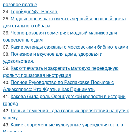
розовое платье
34.
Геройдня@v_Peskah.
35.
Модные ногти: как сочетать чёрный и розовый цвета
для стильного образа
36.
Черно-розовая геометрия: модный маникюр для
современных дам
37.
Какие легенды связаны с московскими библиотеками
38.
Полезное и вкусное для дома, здоровья и
удовольствия.
39.
Как отпечатать и закрепить матовую переводную
фольгу: пошаговая инструкция
40.
Полное Руководство по Распаковке Посылок с
Алиэкспресс: Что Ждать и Как Принимать
41.
Какова была роль Оренбургской крепости в истории
города
42.
Лень и сомнения - два главных препятствия на пути к
успеху.
43.
Какие современные культурные учреждения есть в
Ижевске