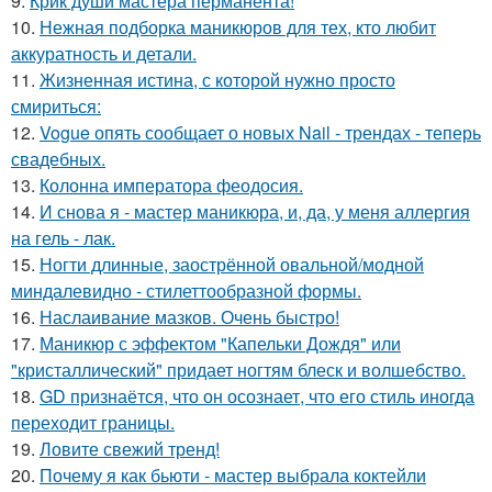
9.
Крик души мастера перманента!
10.
Нежная подборка маникюров для тех, кто любит
аккуратность и детали.
11.
Жизненная истина, с которой нужно просто
смириться:
12.
Vogue опять сообщает о новых Nail - трендах - теперь
свадебных.
13.
Колонна императора феодосия.
14.
И снова я - мастер маникюра, и, да, у меня аллергия
на гель - лак.
15.
Ногти длинные, заострённой овальной/модной
миндалевидно - стилеттообразной формы.
16.
Наслаивание мазков. Очень быстро!
17.
Маникюр с эффектом "Капельки Дождя" или
"кристаллический" придает ногтям блеск и волшебство.
18.
GD признаётся, что он осознает, что его стиль иногда
переходит границы.
19.
Ловите свежий тренд!
20.
Почему я как бьюти - мастер выбрала коктейли