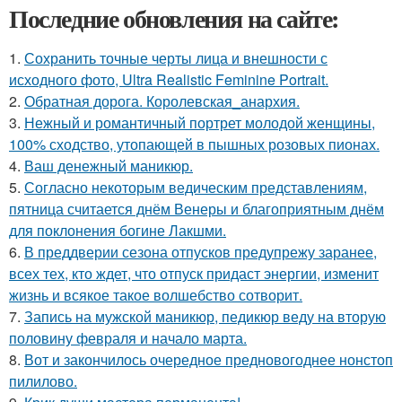
Последние обновления на сайте:
1.
Сохранить точные черты лица и внешности с
исходного фото, Ultra Realistic Feminine Portrait.
2.
Обратная дорога. Королевская_анархия.
3.
Нежный и романтичный портрет молодой женщины,
100% сходство, утопающей в пышных розовых пионах.
4.
Ваш денежный маникюр.
5.
Согласно некоторым ведическим представлениям,
пятница считается днём Венеры и благоприятным днём
для поклонения богине Лакшми.
6.
В преддверии сезона отпусков предупрежу заранее,
всех тех, кто ждет, что отпуск придаст энергии, изменит
жизнь и всякое такое волшебство сотворит.
7.
Запись на мужской маникюр, педикюр веду на вторую
половину февраля и начало марта.
8.
Вот и закончилось очередное предновогоднее нонстоп
пилилово.