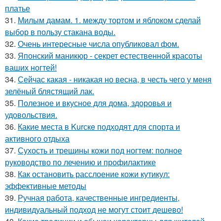
платье
31.
Милым дамам. 1. между тортом и яблоком сделай
выбор в пользу стакана воды.
32.
Очень интересные числа опубликовал фом.
33.
Японский маникюр - секрет естественной красоты
ваших ногтей!
34.
Сейчас какая - никакая но весна, в честь чего у меня
зелёный блястящий лак.
35.
Полезное и вкусное для дома, здоровья и
удовольствия.
36.
Какие места в Kurскe подходят для спорта и
активного отдыха
37.
Сухость и трещины кожи под ногтем: полное
руководство по лечению и профилактике
38.
Как остановить расслоение кожи кутикул:
эффективные методы
39.
Ручная работа, качественные ингредиенты,
индивидуальный подход не могут стоит дешево!