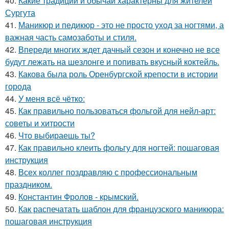
40.
Какие традиции и обычаи характерны для жителей
Сургута
41.
Маникюр и педикюр - это не просто уход за ногтями, а
важная часть самозаботы и стиля.
42.
Впереди многих ждет дачный сезон и конечно не все
будут лежать на шезлонге и попивать вкусный коктейль.
43.
Какова была роль Оренбургской крепости в истории
города
44.
У меня всё чётко:
45.
Как правильно пользоваться фольгой для нейл-арт:
советы и хитрости
46.
Что выбираешь ты?
47.
Как правильно клеить фольгу для ногтей: пошаговая
инструкция
48.
Всех коллег поздравляю с профессиональным
праздником.
49.
Константин Фролов - крымский.
50.
Как распечатать шаблон для французского маникюра:
пошаговая инструкция