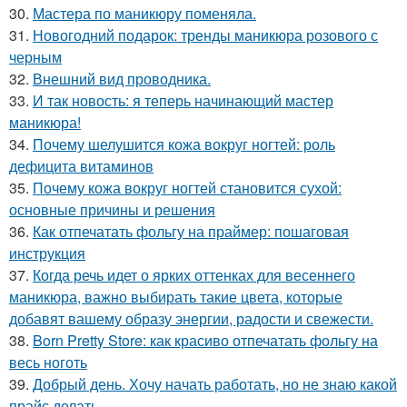
30.
Мастера по маникюру поменяла.
31.
Новогодний подарок: тренды маникюра розового с
черным
32.
Внешний вид проводника.
33.
И так новость: я теперь начинающий мастер
маникюра!
34.
Почему шелушится кожа вокруг ногтей: роль
дефицита витаминов
35.
Почему кожа вокруг ногтей становится сухой:
основные причины и решения
36.
Как отпечатать фольгу на праймер: пошаговая
инструкция
37.
Когда речь идет о ярких оттенках для весеннего
маникюра, важно выбирать такие цвета, которые
добавят вашему образу энергии, радости и свежести.
38.
Born Pretty Store: как красиво отпечатать фольгу на
весь ноготь
39.
Добрый день. Хочу начать работать, но не знаю какой
прайс делать.