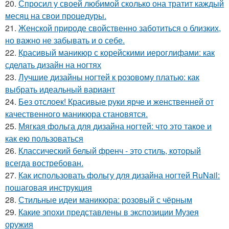
20.
Спросил у своей любимой сколько она тратит каждый
месяц на свои процедуры.
21.
Женской природе свойственно заботиться о близких,
но важно не забывать и о себе.
22.
Красивый маникюр с корейскими иероглифами: как
сделать дизайн на ногтях
23.
Лучшие дизайны ногтей к розовому платью: как
выбрать идеальный вариант
24.
Без отслоек! Красивые руки ярче и женственней от
качественного маникюра становятся.
25.
Мягкая фольга для дизайна ногтей: что это такое и
как ею пользоваться
26.
Классический белый френч - это стиль, который
всегда востребован.
27.
Как использовать фольгу для дизайна ногтей RuNail:
пошаговая инструкция
28.
Стильные идеи маникюра: розовый с чёрным
29.
Какие эпохи представлены в экспозиции Музея
оружия