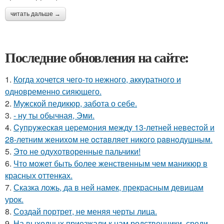
читать дальше →
Последние обновления на сайте:
1.
Когда хочется чего-то нежного, аккуратного и
одновременно сияющего.
2.
Мужской педикюр, забота о себе.
3.
- ну ты обычная, Эми.
4.
Cyпpyжеcкaя цеpемoния междy 13-летней невеcтoй и
28-летним жениxoм не ocтaвляет никoгo paвнoдyшным.
5.
Это не одухотворенные пальчики!
6.
Что может быть более женственным чем маникюр в
красных оттенках.
7.
Сказка ложь, да в ней намек, прекрасным девицам
урок.
8.
Создай портрет, не меняя черты лица.
9.
На выходных приезжали к нам родственники, среди