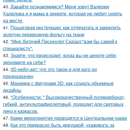
40.
Давайте познакомимся? Меня зовут Валерия
Халилова и я мама в декрете, которая не любит сидеть
на месте.
41.
Пошаговая инструкция: как отпечатать и закрепить
золотую переводную фольгу на ткани
42.
"Мне Дитячий Писихолог Сказал:"вам бы самой к
специалисту".
43.
Знаете, что происходит, когда вы не цените себя,
экономите на себе?
44.
3D-нейл-арт: что это такое и для кого он
предназначен
45.
Маникюр с фигурами 3D: как создать объемные
дизайны
46.
"Особенности: * Высококачественный поликарбонат,
гибкий, антиультрафиолетовый, подходит для световых
линз и каркасов.
47.
Какие мероприятия проводятся в Центральном парке
48.
Как это прекрасно быть девушкой, ухаживать за