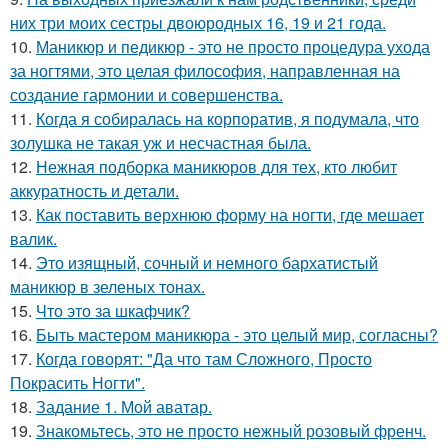
них три моих сестры двоюродных 16, 19 и 21 года.
10.
Маникюр и педикюр - это не просто процедура ухода
за ногтями, это целая философия, направленная на
создание гармонии и совершенства.
11.
Когда я собиралась на корпоратив, я подумала, что
золушка не такая уж и несчастная была.
12.
Нежная подборка маникюров для тех, кто любит
аккуратность и детали.
13.
Как поставить верхнюю форму на ногти, где мешает
валик.
14.
Это изящный, сочный и немного бархатистый
маникюр в зеленых тонах.
15.
Что это за шкафчик?
16.
Быть мастером маникюра - это целый мир, согласны?
17.
Когда говорят: "Да что там Сложного, Просто
Покрасить Ногти".
18.
Задание 1. Мой аватар.
19.
Знакомьтесь, это не просто нежный розовый френч.