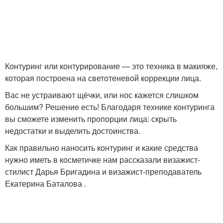
Мастер-класс по
Пудры для контуринга
контурингу
Средства для
Контуринг или контурирование — это техника в макияже,
Цветы для контуринга
контуринга
которая построена на светотеневой коррекции лица.
Вас не устраивают щёчки, или нос кажется слишком
большим? Решение есть! Благодаря технике контуринга
вы сможете изменить пропорции лица: скрыть
Идеальный контуринг
Контуринг по форме
недостатки и выделить достоинства.
Как правильно наносить контуринг и какие средства
нужно иметь в косметичке нам рассказали визажист-
стилист Дарья Бригадина и визажист-преподаватель
Навыки в контуринге
Екатерина Баталова .