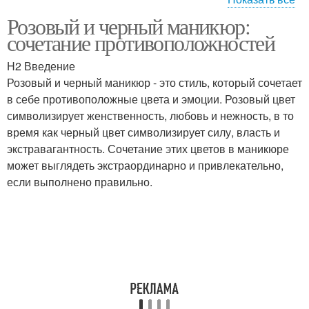
Розовый и черный маникюр:
Дизайн для нежного
Маникюр с черным
сочетание противоположностей
маникюра
акцентом
H2 Введение
Розовый и черный маникюр - это стиль, который сочетает
Палитра для нежного
Маникюр для
в себе противоположные цвета и эмоции. Розовый цвет
маникюра
миндалевидной формы
символизирует женственность, любовь и нежность, в то
время как черный цвет символизирует силу, власть и
экстравагантность. Сочетание этих цветов в маникюре
может выглядеть экстраординарно и привлекательно,
Маникюр с
черный маникюр
если выполнено правильно.
изображениями
маникюр на короткие
Черный дизайн
ногти