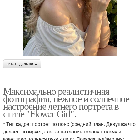
читать дальше →
Максимально реалистичная
фотография, нежное и солнечное
настроение летнего портрета в
стиле "Flower Girl".
* Тип кадра: портрет по пояс (средний план. Девушка что
делает: позирует, слегка наклонив голову к плечу и
кокетливо поднеся руку к лицу. Поза/взгляд/эмоция: