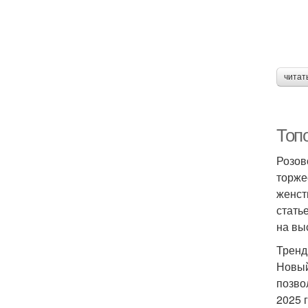
читат
Топ
Розов
торже
женст
стать
на вы
Тренд
Новый
позво
2025 г