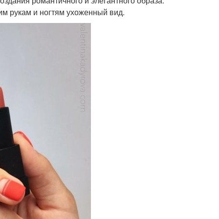
создания романтичного и элегантного образа.
им рукам и ногтям ухоженный вид.