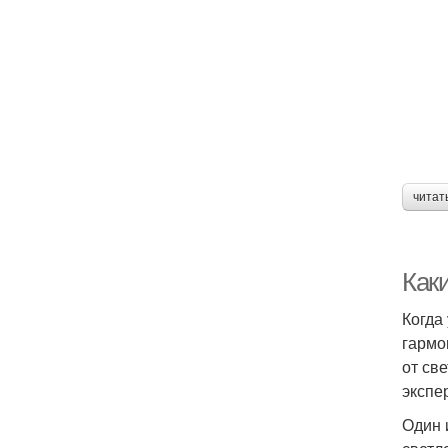
читат
Каки
Когда
гармо
от св
экспе
Один 