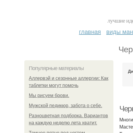
лучшие иде
главная
виды ма
Чер
Популярные материалы
Ди
Аллервэй и сезонные аллергии: Как
таблетки могут помочь
Мы рисуем брови.
Мужской педикюр, забота о себе.
Чер
Разноцветная подборка. Вариантов
Многи
на каждую неделю лета хватит.
Масте
Темное пятно под ногтем.