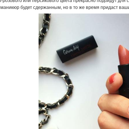
о-розового или персикового цвета прекрасно подойдут для 
 маникюр будет сдержанным, но в то же время придаст ваш