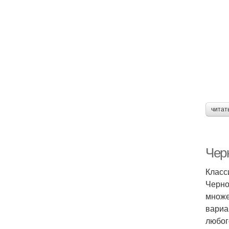
читат
Чер
Класс
Черно
множе
вариа
любог