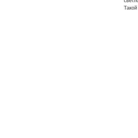
светл
Такой