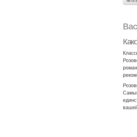
читат
Вас
Како
Класс
Розов
роман
реком
Розов
Самый
единс
вашей