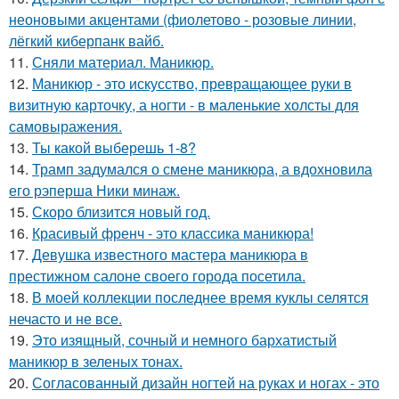
неоновыми акцентами (фиолетово - розовые линии,
лёгкий киберпанк вайб.
11.
Сняли материал. Маникюр.
12.
Маникюр - это искусство, превращающее руки в
визитную карточку, а ногти - в маленькие холсты для
самовыражения.
13.
Ты какой выберешь 1-8?
14.
Трамп задумался о смене маникюра, а вдохновила
его рэперша Ники минаж.
15.
Скоро близится новый год.
16.
Красивый френч - это классика маникюра!
17.
Девушка известного мастера маникюра в
престижном салоне своего города посетила.
18.
В моей коллекции последнее время куклы селятся
нечасто и не все.
19.
Это изящный, сочный и немного бархатистый
маникюр в зеленых тонах.
20.
Согласованный дизайн ногтей на руках и ногах - это