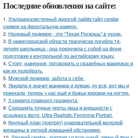
Последние обновления на сайте:
1.
Ультрареалистичный дорогой лайфстайл селфи
снимок на фронтальную камеру.
2.
Нюдовый педикюр - это "Тихая Роскошь" в уходе.
3.
В нижегородской области трагически погибла 14-
летняя школьница - она покончила с собой на фоне
подготовки к контрольной по английскому языку.
4.
Стоит, наверное, поговорить о свадебных макияжах и
как их подобрать.
5.
Мужской педикюр, забота о себе.
6.
Увидела я значит маникюр и думаю, ну всё, вот мы и
приехали, теперь у нас ещё и божьи коровки на ногтях.
7.
3 секрета плавного градиента.
8.
Сохранить точные черты лица и внешности с
исходного фото, Ultra Realistic Feminine Portrait.
9.
Крупный план (портрет) очаровательной молодой
женщины в уютной домашней обстановке.
10.
Дерзкий селфи - портрет со вспышкой, тёмный фон с