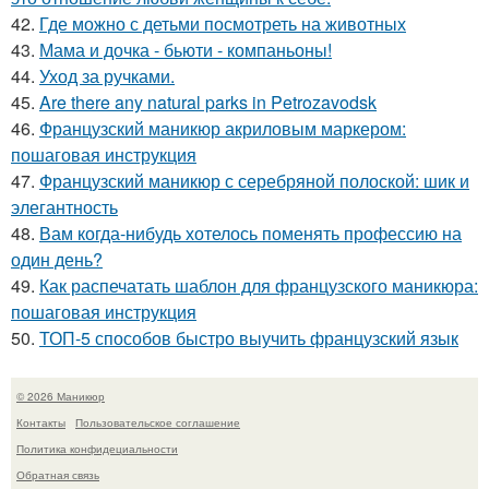
42.
Где можно с детьми посмотреть на животных
43.
Мама и дочка - бьюти - компаньоны!
44.
Уход за ручками.
45.
Are there any natural parks in Petrozavodsk
46.
Французский маникюр акриловым маркером:
пошаговая инструкция
47.
Французский маникюр с серебряной полоской: шик и
элегантность
48.
Вам когда-нибудь хотелось поменять профессию на
один день?
49.
Как распечатать шаблон для французского маникюра:
пошаговая инструкция
50.
ТОП-5 способов быстро выучить французский язык
© 2026 Маникюр
Контакты
Пользовательское соглашение
Политика конфидециальности
Обратная связь