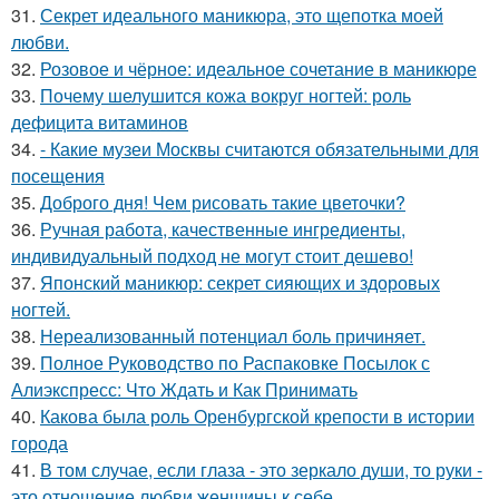
31.
Секрет идеального маникюра, это щепотка моей
любви.
32.
Розовое и чёрное: идеальное сочетание в маникюре
33.
Почему шелушится кожа вокруг ногтей: роль
дефицита витаминов
34.
- Какие музеи Москвы считаются обязательными для
посещения
35.
Доброго дня! Чем рисовать такие цветочки?
36.
Ручная работа, качественные ингредиенты,
индивидуальный подход не могут стоит дешево!
37.
Японский маникюр: секрет сияющих и здоровых
ногтей.
38.
Нереализованный потенциал боль причиняет.
39.
Полное Руководство по Распаковке Посылок с
Алиэкспресс: Что Ждать и Как Принимать
40.
Какова была роль Оренбургской крепости в истории
города
41.
В том случае, если глаза - это зеркало души, то руки -
это отношение любви женщины к себе.