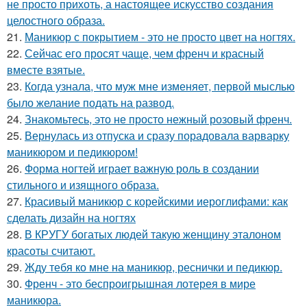
не просто прихоть, а настоящее искусство создания
целостного образа.
21.
Маникюр с покрытием - это не просто цвет на ногтях.
22.
Сейчас его просят чаще, чем френч и красный
вместе взятые.
23.
Когда узнала, что муж мне изменяет, первой мыслью
было желание подать на развод.
24.
Знакомьтесь, это не просто нежный розовый френч.
25.
Вернулась из отпуска и сразу порадовала варварку
маникюром и педикюром!
26.
Форма ногтей играет важную роль в создании
стильного и изящного образа.
27.
Красивый маникюр с корейскими иероглифами: как
сделать дизайн на ногтях
28.
В КРУГУ богатых людей такую женщину эталоном
красоты считают.
29.
Жду тебя ко мне на маникюр, реснички и педикюр.
30.
Френч - это беспроигрышная лотерея в мире
маникюра.