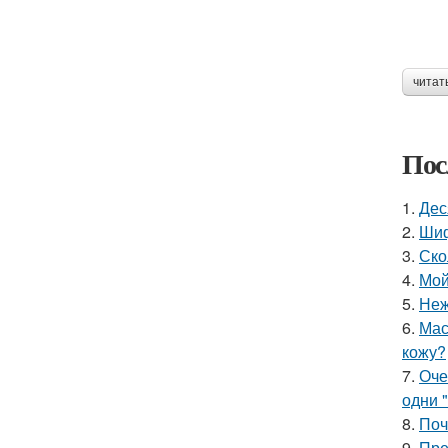
читат
Пос
1.
Дес
2.
Шиф
3.
Ско
4.
Мой
5.
Неж
6.
Мас
кожу?
7.
Оче
одни "
8.
Поч
9.
Пре