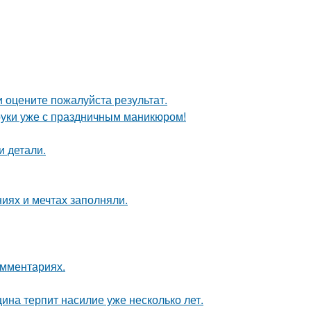
 оцените пожалуйста результат.
а руки уже с праздничным маникюром!
и детали.
иях и мечтах заполняли.
омментариях.
ина терпит насилие уже несколько лет.