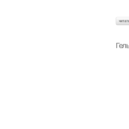
читат
Гел