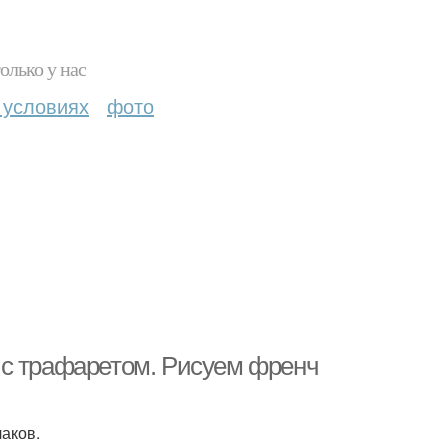
олько у нас
 условиях
фото
 с трафаретом. Рисуем френч
лаков.