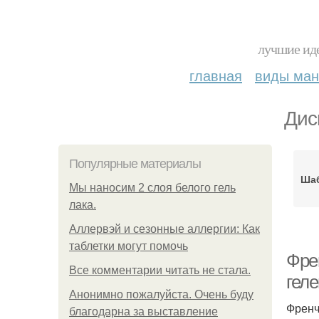
лучшие иде
главная
виды ма
Дис
Популярные материалы
Шаб
Мы наносим 2 слоя белого гель
лака.
Аллервэй и сезонные аллергии: Как
таблетки могут помочь
Фре
Все комментарии читать не стала.
гел
Анонимно пожалуйста. Очень буду
Френч
благодарна за выставление