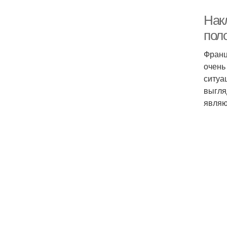
Нак
пол
Франц
очень
ситуа
выгля
являю