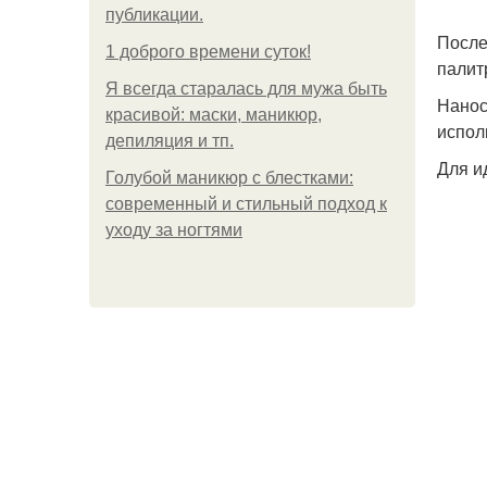
публикации.
После
1 доброго времени суток!
палит
Я всегда старалась для мужа быть
Нанос
красивой: маски, маникюр,
испол
депиляция и тп.
Для и
Голубой маникюр с блестками:
современный и стильный подход к
уходу за ногтями