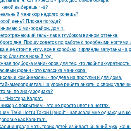
 какой выберешь 1-8?
еальный маникюр надолго хочешь?
охой день? Плохая погода?
инимаю 5 микрорайон, дом 1.
етоотражающий гель - лак в глубоком винном оттенке.
брого дня! Прошу советов по работе с подобными ногтями и
ка ещё стоит в углу, всё в коробках, гирлянды запутаны - 
оро близится новый год.
жная подборка маникюров для тех, кто любит аккуратность 
асивый френч - это классика маникюра!
исовые комбинезоны - поддёва на прогулки и для дома.
тайкамероприятия. На уроке ребята анкеты о своих увлечен
кто вы по знаку зодиака?
 - "Мастера Кадра".
никюр с покрытием - это не просто цвет на ногтях.
ачем Тебе Ногти Такой Ценой" - написали мне однажды в к
доровье как Капитал".
Калининграде мать троих детей избивает бывший муж, женщ