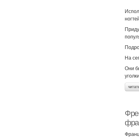
Испол
ногтей
Приду
попул
Подро
На се
Они б
уголк
читат
Фре
фра
Франц