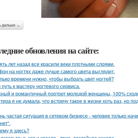
ь дальше →
ледние обновления на сайте:
ять лет назад все красили веки плотными слоями.
он на ногтях даже лучше самого цвета выглядит.
лько времени нужно, чтобы выбрать цвет ногтей?
 путь к мастеру ногтевого сервиса.
ный и романтичный портрет молодой женщины, 100% сходс
тера я не думала, что встречу такое в жизни хоть раз, но п
нь частая ситуация в сетевом бизнесе - человек только нач
нет".
ему я здесь?
дставьте: я, кот и кресло - трио, достойное оскара.