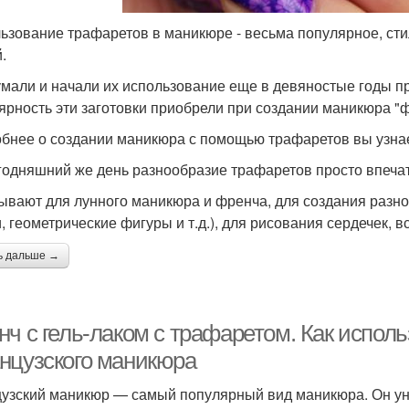
ьзование трафаретов в маникюре - весьма популярное, ст
.
мали и начали их использование еще в девяностые годы п
ярность эти заготовки приобрели при создании маникюра "ф
бнее о создании маникюра с помощью трафаретов вы узнае
годняшний же день разнообразие трафаретов просто впечат
ывают для лунного маникюра и френча, для создания разно
и, геометрические фигуры и т.д.), для рисования сердечек, 
ь дальше →
нч с гель-лаком с трафаретом. Как испол
нцузского маникюра
узский маникюр — самый популярный вид маникюра. Он ун