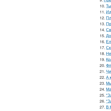
10.
Ты
11.
Ид
12.
Пл
13.
Пр
14.
Св
15.
До
16.
Ел
17.
Ск
18.
Не
19.
Кр
20.
Фл
21.
Чи
22.
А 
23.
Мы
24.
Ма
25.
"З
26.
"З
27.
В 