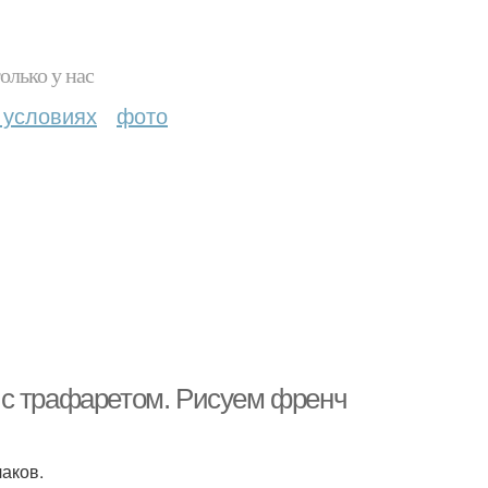
олько у нас
 условиях
фото
 с трафаретом. Рисуем френч
лаков.