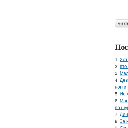
читат
Пос
1.
Хот
2.
Кто
3.
Мал
4.
Дeв
ногти
5.
Исп
6.
Мас
по шу
7.
Ден
8.
За 
9.
Сту