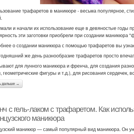
ьзование трафаретов в маникюре - весьма популярное, ст
.
мали и начали их использование еще в девяностые годы п
ярность эти заготовки приобрели при создании маникюра "ф
бнее о создании маникюра с помощью трафаретов вы узнае
годняшний же день разнообразие трафаретов просто впечат
ывают для лунного маникюра и френча, для создания разно
и, геометрические фигуры и т.д.), для рисования сердечек, 
ь дальше →
нч с гель-лаком с трафаретом. Как испол
нцузского маникюра
узский маникюр — самый популярный вид маникюра. Он ун