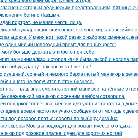
гласно некоторым ведическим представлениям, пятница с
оклонения богине Лакшми.
здай портрет, не меняя черты лица.
лиалмбоууваровщинскаясошвссоколово кирсановскиймо о
спальцовка. У меня вот такой резак с набором сменных лез
е один милый новогодний промт для ваших фото:
 могу больше держать эти фото при себе.
ипет на минималках: история как я была лысой и носила пар
кого-нибудь растут так ногти за 1 месяц?
о изящный, сочный и немного бархатистый маникюр в зелен
тебя ничего не получится в этом бизнесе!
от пост - ваш знак сменить летний маникюр на тёплые оттен
бе свеженький маникюр с осенним вайбом сотворила.
еи подарков: полезные мелочи для уюта и свежести в доме
следнее время часто получаю сообщения от молодых девчо
гти под розовое платье: советы по выбору дизайна
кие скверы Москвы подходят для романтического отдыха
никюр под розовое платье: идеи для коротких ногтей