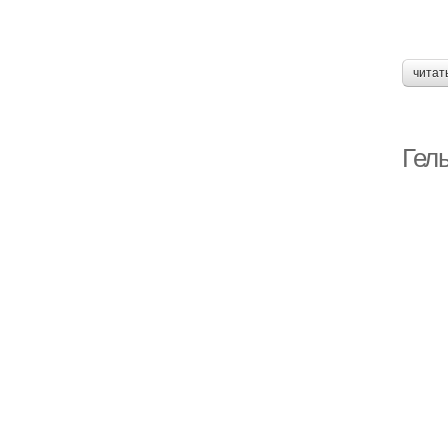
читат
Гел