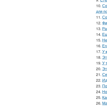
10.
Со
для п
11.
Со
12.
Фи
13.
Ра
14.
Ещ
15.
Не
16.
Ег
17.
У 
18.
Эт
19.
У 
20.
Эт
21.
Се
22.
Ид
23.
По
24.
Но
25.
Ка
26.
Ма