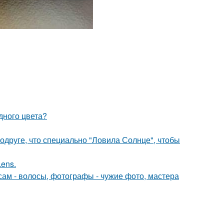
дного цвета?
друге, что специально "Ловила Солнце", чтобы
Lens.
сам - волосы, фотографы - чужие фото, мастера