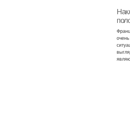
Нак
пол
Франц
очень
ситуа
выгля
являю