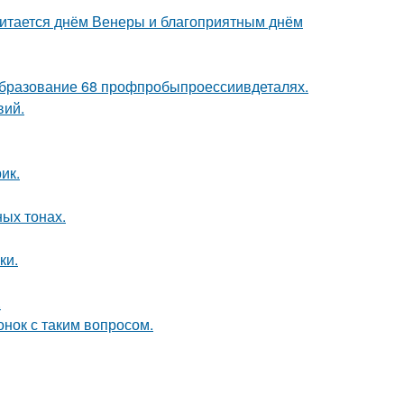
читается днём Венеры и благоприятным днём
бразование 68 профпробыпроессиивдеталях.
вий.
ик.
ых тонах.
ки.
.
нок с таким вопросом.