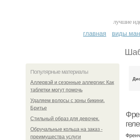
лучшие иде
главная
виды ма
Шаб
Популярные материалы
Ди
Аллервэй и сезонные аллергии: Как
таблетки могут помочь
Удаляем волосы с зоны бикини.
Бритье
Фре
Стильный образ для девочек.
гел
Обручальные кольца на заказ -
Френч
преимущества услуги