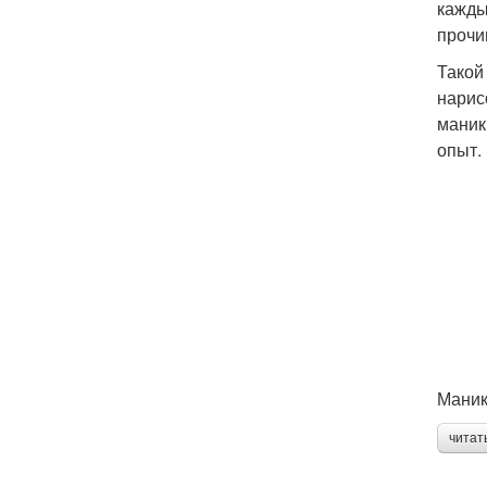
кажды
прочи
Такой
нарис
маник
опыт.
Маник
читат