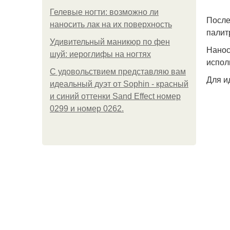
Гелевые ногти: возможно ли
После
наносить лак на их поверхность
палит
Удивительный маникюр по фен
Нанос
шуй: иероглифы на ногтях
испол
С удовольствием представляю вам
Для и
идеальный дуэт от Sophin - красный
и синий оттенки Sand Effect номер
0299 и номер 0262.