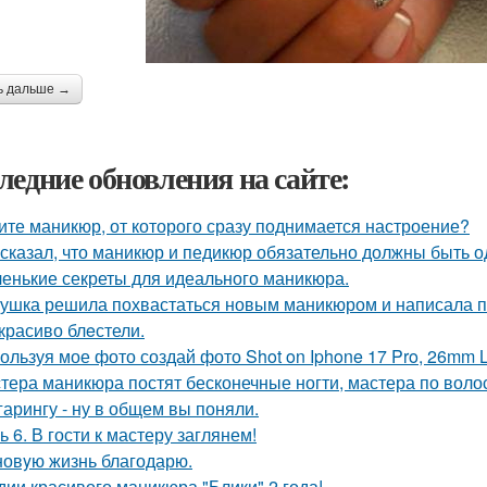
ь дальше →
ледние обновления на сайте:
ите маникюр, от которого сразу поднимается настроение?
 сказал, что маникюр и педикюр обязательно должны быть о
енькие секреты для идеального маникюра.
ушка решила похвастаться новым маникюром и написала по
 красиво блeстели.
ользуя мое фото создай фото Shot on Iphone 17 Pro, 26mm 
тера маникюра постят бесконечные ногти, мастера по воло
гарингу - ну в общем вы поняли.
ь 6. В гости к мастеру заглянем!
новyю жизнь благодарю.
дии красивого маникюра "Блики" 2 года!