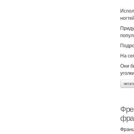
Испол
ногтей
Приду
попул
Подро
На се
Они б
уголк
читат
Фре
фра
Франц