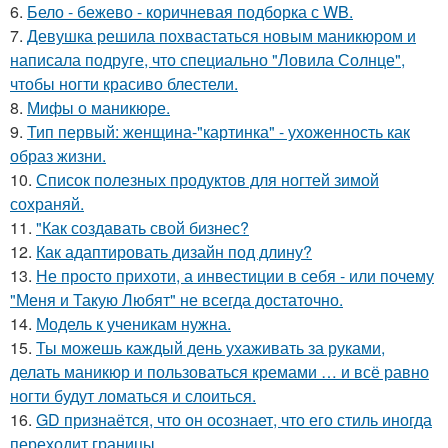
6.
Бело - бежево - коричневая подборка с WB.
7.
Девушка решила похвастаться новым маникюром и
написала подруге, что специально "Ловила Солнце",
чтобы ногти красиво блестели.
8.
Мифы о маникюре.
9.
Тип первый: женщина-"картинка" - ухоженность как
образ жизни.
10.
Список полезных продуктов для ногтей зимой
сохраняй.
11.
"Как создавать свой бизнес?
12.
Как адаптировать дизайн под длину?
13.
Не просто прихоти, а инвестиции в себя - или почему
"Меня и Такую Любят" не всегда достаточно.
14.
Модель к ученикам нужна.
15.
Ты можешь каждый день ухаживать за руками,
делать маникюр и пользоваться кремами … и всё равно
ногти будут ломаться и слоиться.
16.
GD признаётся, что он осознает, что его стиль иногда
переходит границы.