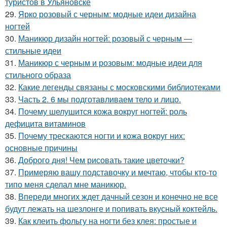
туристов в Ульяновске
29.
Ярко розовый с черным: модные идеи дизайна
ногтей
30.
Маникюр дизайн ногтей: розовый с черным —
стильные идеи
31.
Маникюр с черным и розовым: модные идеи для
стильного образа
32.
Какие легенды связаны с московскими библиотеками
33.
Часть 2. 6 мы подготавливаем тело и лицо.
34.
Почему шелушится кожа вокруг ногтей: роль
дефицита витаминов
35.
Почему трескаются ногти и кожа вокруг них:
основные причины
36.
Доброго дня! Чем рисовать такие цветочки?
37.
Примеряю вашу подставочку и мечтаю, чтобы кто-то
типо меня сделал мне маникюр.
38.
Впереди многих ждет дачный сезон и конечно не все
будут лежать на шезлонге и попивать вкусный коктейль.
39.
Как клеить фольгу на ногти без клея: простые и