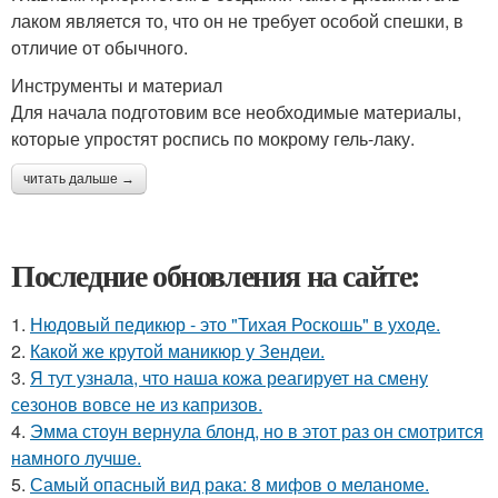
лаком является то, что он не требует особой спешки, в
отличие от обычного.
Инструменты и материал
Для начала подготовим все необходимые материалы,
которые упростят роспись по мокрому гель-лаку.
читать дальше →
Последние обновления на сайте:
1.
Нюдовый педикюр - это "Тихая Роскошь" в уходе.
2.
Какой же крутой маникюр у Зендеи.
3.
Я тут узнала, что наша кожа реагирует на смену
сезонов вовсе не из капризов.
4.
Эмма стоун вернула блонд, но в этот раз он смотрится
намного лучше.
5.
Самый опасный вид рака: 8 мифов о меланоме.