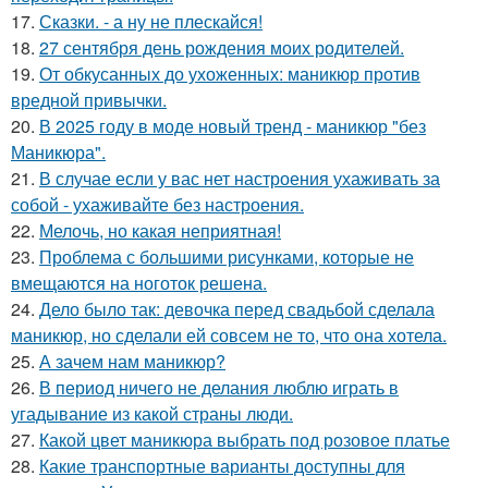
17.
Сказки. - а ну не плескайся!
18.
27 сентября день рождения моих родителей.
19.
От обкусанных до ухоженных: маникюр против
вредной привычки.
20.
В 2025 году в моде новый тренд - маникюр "без
Маникюра".
21.
В случае если у вас нет настроения ухаживать за
собой - ухаживайте без настроения.
22.
Мелочь, но какая неприятная!
23.
Проблема с большими рисунками, которые не
вмещаются на ноготок решена.
24.
Дело было так: девочка перед свадьбой сделала
маникюр, но сделали ей совсем не то, что она хотела.
25.
А зачем нам маникюр?
26.
В период ничего не делания люблю играть в
угадывание из какой страны люди.
27.
Какой цвет маникюра выбрать под розовое платье
28.
Какие транспортные варианты доступны для