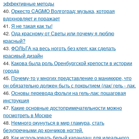
эффективные методы
40.
Оркестр CAGMO Волгоград: музыка, которая
вдохновляет и поражает
41.
Я не такая как ты!
42.
Ода красному от Светы или почему я люблю
красный?
43.
ФОЛЬГА на весь ноготь без клея: как сделать
красивый дизайн
44.
Какова была роль Оренбургской крепости в истории
города
45.
Почему-то у многих представление о маникюре, что
он обязательно должен быть с покрытием (лак/ гель - лак.
46.
Основы перевода фольги на гель-лак: пошаговая
инструкция
47.
Какие основные достопримечательности можно
посмотреть в Москве
48.
Немного окунуться в мир гламура, стать
безупречными до кончиков ногтей.
49.
Как использовать белый карандаш для идеального