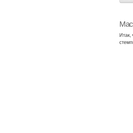
Мас
Итак,
стемп