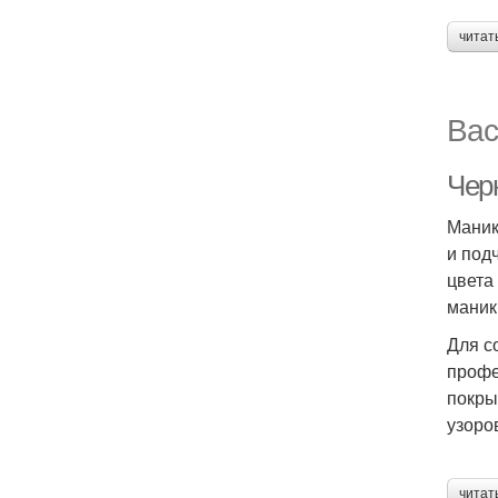
читат
Вас
Чер
Маник
и под
цвета
маник
Для с
профе
покры
узоро
читат