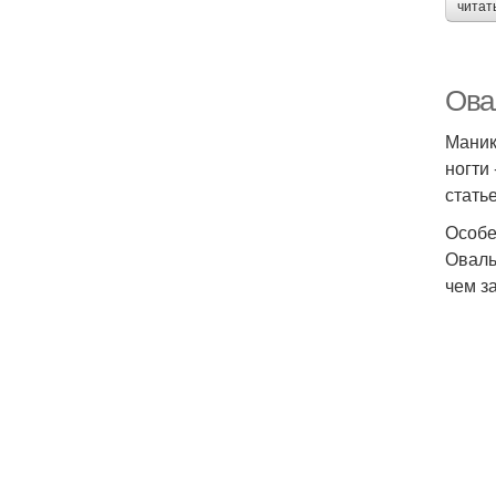
читат
Ова
Маник
ногти
стать
Особе
Оваль
чем з