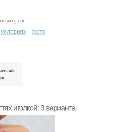
олько у нас
 условиях
фото
ческий
йн
гтях иголкой: 3 варианта