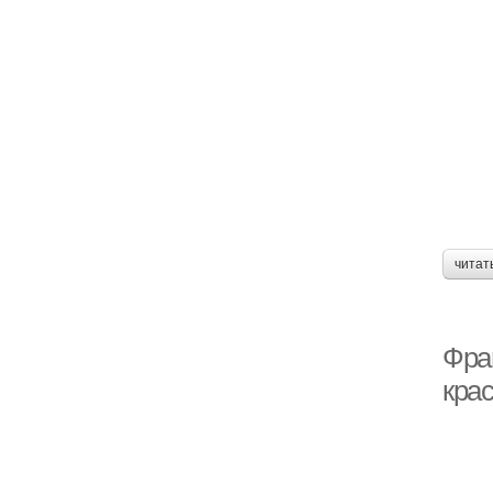
читат
Фра
кра