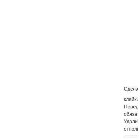
Сдела
клейк
Перед
обяза
Удали
отпол